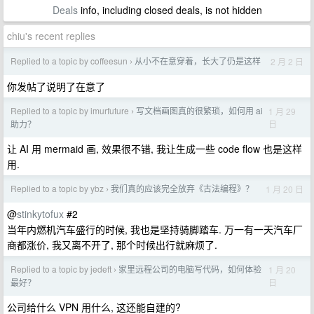
Deals
info, including closed deals, is not hidden
chiu's recent replies
Replied to a topic by coffeesun
从小不在意穿着，长大了仍是这样
2 月 2 日
›
你发帖了说明了在意了
Replied to a topic by imurfuture
写文档画图真的很繁琐，如何用 ai
1 月 29
›
日
助力？
让 AI 用 mermaid 画, 效果很不错, 我让生成一些 code flow 也是这样
用.
Replied to a topic by ybz
我们真的应该完全放弃《古法编程》？
1 月 20 日
›
@
stinkytofux
#2
当年内燃机汽车盛行的时候, 我也是坚持骑脚踏车. 万一有一天汽车厂
商都涨价, 我又离不开了, 那个时候出行就麻烦了.
Replied to a topic by jedeft
家里远程公司的电脑写代码，如何体验
1 月 20
›
日
最好？
公司给什么 VPN 用什么, 这还能自建的?