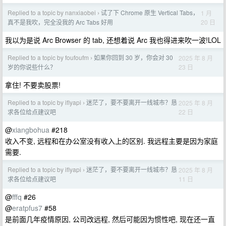
Replied to a topic by nanxiaobei
试了下 Chrome 原生 Vertical Tabs，
1 月
›
20 日
真不是我吹，完全没我的 Arc Tabs 好用
我以为是说 Arc Browser 的 tab, 还想着说 Arc 我也得进来吹一波!LOL
Replied to a topic by foufoufm
如果你回到 30 岁，你会对 30
2025 年 8 月
›
23 日
岁的你说些什么？
拿住! 不要卖股票!
Replied to a topic by iflyapi
迷茫了，要不要离开一线城市？恳
2025 年 8 月
›
22 日
求各位给点建议吧
@
xiangbohua
#218
收入不变, 远程和在办公室没有收入上的区别. 我远程主要是因为家庭
需要.
Replied to a topic by iflyapi
迷茫了，要不要离开一线城市？恳
2025 年 8 月
›
11 日
求各位给点建议吧
@
fffq
#26
@
eratpfus7
#58
是前面几年疫情原因, 公司改远程, 然后可能因为惯性吧, 现在还一直