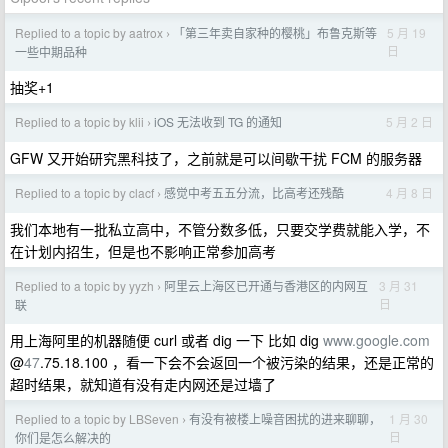
Replied to a topic by aatrox
「第三年卖自家种的樱桃」布鲁克斯等
5 月 19
›
日
一些中期品种
抽奖+1
Replied to a topic by klii
iOS 无法收到 TG 的通知
5 月 2 日
›
GFW 又开始研究黑科技了，之前就是可以间歇干扰 FCM 的服务器
Replied to a topic by clacf
感觉中考五五分流，比高考还残酷
4 月 8 日
›
我们本地有一批私立高中，不管分数多低，只要交学费就能入学，不
在计划内招生，但是也不影响正常参加高考
Replied to a topic by yyzh
阿里云上海区已开通与香港区的内网互
3 月 31
›
日
联
用上海阿里的机器随便 curl 或者 dig 一下 比如 dig
www.google.com
@
47
.75.18.100 ，看一下会不会返回一个被污染的结果，还是正常的
超时结果，就知道有没有走内网还是过墙了
Replied to a topic by LBSeven
有没有被楼上噪音困扰的进来聊聊，
1 月 30
›
日
你们是怎么解决的