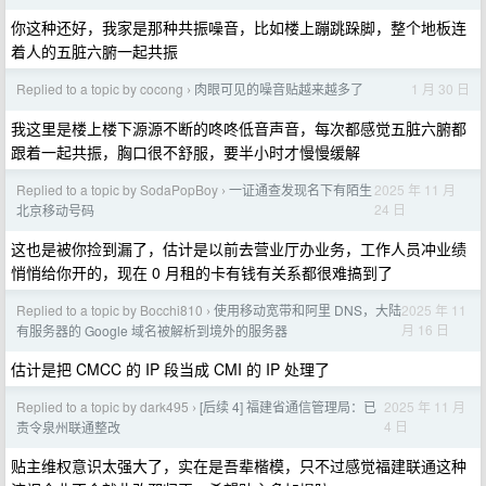
你这种还好，我家是那种共振噪音，比如楼上蹦跳跺脚，整个地板连
着人的五脏六腑一起共振
Replied to a topic by cocong
肉眼可见的噪音贴越来越多了
1 月 30 日
›
我这里是楼上楼下源源不断的咚咚低音声音，每次都感觉五脏六腑都
跟着一起共振，胸口很不舒服，要半小时才慢慢缓解
Replied to a topic by SodaPopBoy
一证通查发现名下有陌生
2025 年 11 月
›
24 日
北京移动号码
这也是被你捡到漏了，估计是以前去营业厅办业务，工作人员冲业绩
悄悄给你开的，现在 0 月租的卡有钱有关系都很难搞到了
Replied to a topic by Bocchi810
使用移动宽带和阿里 DNS，大陆
2025 年 11
›
月 16 日
有服务器的 Google 域名被解析到境外的服务器
估计是把 CMCC 的 IP 段当成 CMI 的 IP 处理了
Replied to a topic by dark495
[后续 4] 福建省通信管理局：已
2025 年 11 月
›
4 日
责令泉州联通整改
贴主维权意识太强大了，实在是吾辈楷模，只不过感觉福建联通这种