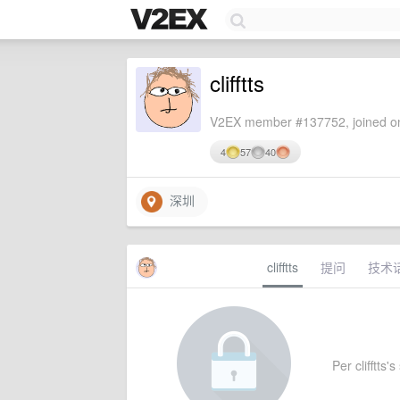
clifftts
V2EX member #137752, joined on
4
57
40
深圳
clifftts
提问
技术
Per clifftts'