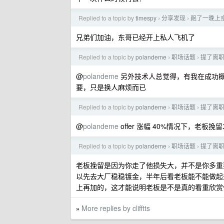
Replied to a topic by
timespy
分享发现
跑了一晚上
›
›
兄弟们加油，东哥已经开上私人飞机了
Replied to a topic by
polandeme
职场话题
提了离
›
›
@
polandeme
另外技术人总觉得，有我在成功
要，只是换人麻烦而已
Replied to a topic by
polandeme
职场话题
提了离
›
›
@
polandeme
offer 涨幅 40%情况下，老板
Replied to a topic by
polandeme
职场话题
提了离
›
›
老板挽留是因为你走了他损失大，并不是你多重要
以先去大厂稳稳镀金，半年后看老板能不能做起
上再加的，这才能说明老板是不是真的看重欣赏
More replies by clifftts
»