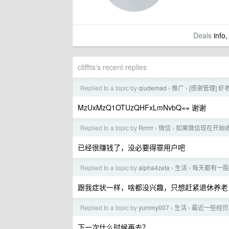
Deals
info,
clifftts's recent replies
Replied to a topic by
qiudemad
推广
[感谢管理] 虾
›
›
MzUxMzQ1OTUzQHFxLmNvbQ== 谢谢
Replied to a topic by
Rrrrrr
微信
如果微信现在开始
›
›
已经很赚钱了，没必要得罪用户吧
Replied to a topic by
alpha4zeta
生活
每天都有一股
›
›
跟我症状一样，啥都没兴趣，只想赶紧退休养老
Replied to a topic by
yummy007
生活
最近一些经历思
›
›
下一次什么时候再去？