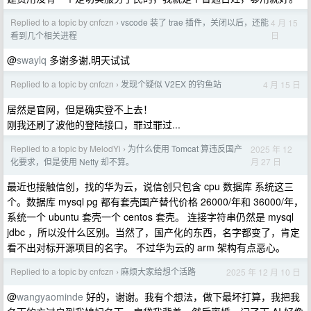
Replied to a topic by cnfczn
vscode 装了 trae 插件，关闭以后，还能
4 月 15
›
日
看到几个相关进程
@
swaylq
多谢多谢,明天试试
Replied to a topic by cnfczn
发现个疑似 V2EX 的钓鱼站
4 月 15 日
›
居然是官网，但是确实登不上去！
刚我还刷了波他的登陆接口，罪过罪过...
Replied to a topic by MelodYi
为什么使用 Tomcat 算违反国产
2025 年 12
›
月 27 日
化要求，但是使用 Netty 却不算。
最近也接触信创，找的华为云，说信创只包含 cpu 数据库 系统这三
个。数据库 mysql pg 都有套壳国产替代价格 26000/年和 36000/年，
系统一个 ubuntu 套壳一个 centos 套壳。 连接字符串仍然是 mysql
jdbc ，所以没什么区别。当然了，国产化的东西，名字都变了，肯定
看不出对标开源项目的名字。 不过华为云的 arm 架构有点恶心。
Replied to a topic by cnfczn
麻烦大家给想个活路
2025 年 12 月 10 日
›
@
wangyaominde
好的，谢谢。我有个想法，做下最坏打算，我把我