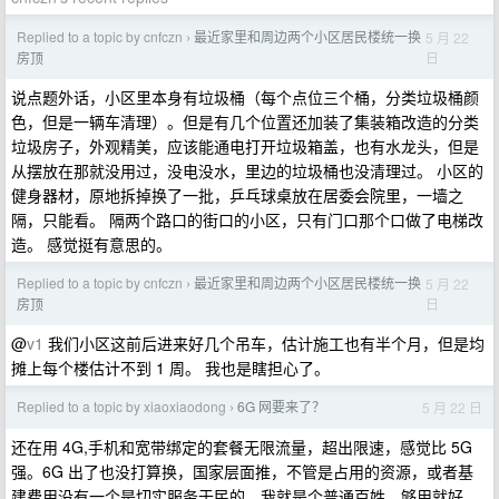
Replied to a topic by cnfczn
最近家里和周边两个小区居民楼统一换
5 月 22
›
日
房顶
说点题外话，小区里本身有垃圾桶（每个点位三个桶，分类垃圾桶颜
色，但是一辆车清理）。但是有几个位置还加装了集装箱改造的分类
垃圾房子，外观精美，应该能通电打开垃圾箱盖，也有水龙头，但是
从摆放在那就没用过，没电没水，里边的垃圾桶也没清理过。 小区的
健身器材，原地拆掉换了一批，乒乓球桌放在居委会院里，一墙之
隔，只能看。 隔两个路口的街口的小区，只有门口那个口做了电梯改
造。 感觉挺有意思的。
Replied to a topic by cnfczn
最近家里和周边两个小区居民楼统一换
5 月 22
›
日
房顶
@
v1
我们小区这前后进来好几个吊车，估计施工也有半个月，但是均
摊上每个楼估计不到 1 周。 我也是瞎担心了。
Replied to a topic by xiaoxiaodong
6G 网要来了？
5 月 22 日
›
还在用 4G,手机和宽带绑定的套餐无限流量，超出限速，感觉比 5G
强。6G 出了也没打算换，国家层面推，不管是占用的资源，或者基
建费用没有一个是切实服务于民的，我就是个普通百姓，够用就好。