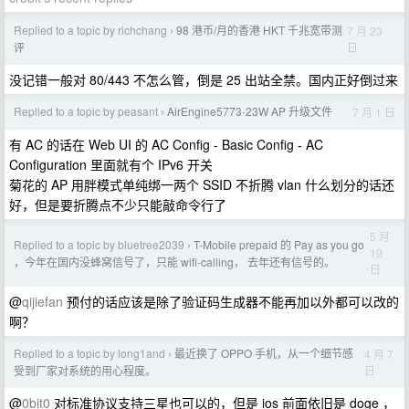
Replied to a topic by richchang
98 港币/月的香港 HKT 千兆宽带测
7 月 23
›
日
评
没记错一般对 80/443 不怎么管，倒是 25 出站全禁。国内正好倒过来
Replied to a topic by peasant
AirEngine5773-23W AP 升级文件
7 月 1 日
›
有 AC 的话在 Web UI 的 AC Config - Basic Config - AC
Configuration 里面就有个 IPv6 开关
菊花的 AP 用胖模式单纯绑一两个 SSID 不折腾 vlan 什么划分的话还
好，但是要折腾点不少只能敲命令行了
5 月
Replied to a topic by bluetree2039
T-Mobile prepaid 的 Pay as you go
›
19
，今年在国内没蜂窝信号了，只能 wifi-calling， 去年还有信号的。
日
@
qijiefan
预付的话应该是除了验证码生成器不能再加以外都可以改的
啊？
Replied to a topic by long1and
最近换了 OPPO 手机，从一个细节感
4 月 7
›
日
受到厂家对系统的用心程度。
@
0bit0
对标准协议支持三星也可以的，但是 ios 前面依旧是 doge ，