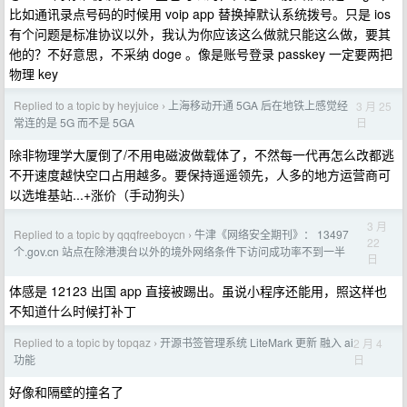
比如通讯录点号码的时候用 voip app 替换掉默认系统拨号。只是 ios
有个问题是标准协议以外，我认为你应该这么做就只能这么做，要其
他的？不好意思，不采纳 doge 。像是账号登录 passkey 一定要两把
物理 key
Replied to a topic by heyjuice
上海移动开通 5GA 后在地铁上感觉经
3 月 25
›
日
常连的是 5G 而不是 5GA
除非物理学大厦倒了/不用电磁波做载体了，不然每一代再怎么改都逃
不开速度越快空口占用越多。要保持遥遥领先，人多的地方运营商可
以选堆基站...+涨价（手动狗头）
3 月
Replied to a topic by qqqfreeboycn
牛津《网络安全期刊》： 13497
›
22
个.gov.cn 站点在除港澳台以外的境外网络条件下访问成功率不到一半
日
体感是 12123 出国 app 直接被踢出。虽说小程序还能用，照这样也
不知道什么时候打补丁
Replied to a topic by topqaz
开源书签管理系统 LiteMark 更新 融入 ai
2 月 4
›
日
功能
好像和隔壁的撞名了