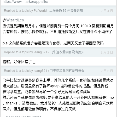
https://www.markerapp.site/
Replied to a topic by PalWorld
上海联通 39 元套餐到期
2 月 4 日
›
@
WizardLeo
应该是到期当月月中。但是以前提前一两个月问 10010 回复到期当月
会有短信，按提示操作就行。不知道托拉斯之后又在搞什么小动作了
p.s.之前破系统发完会继续现有套餐，过两天又发了要回复代码
Replied to a topic by leang521
飞牛这次漏洞有没有搞头
2 月 2 日
›
抱歉，好像回错了-_-
Replied to a topic by leang521
飞牛这次漏洞有没有搞头
2 月 2 日
›
飞牛比起穿透更多是容易上手，其他几个系统一套初始/权限设置就劝
退大部分。后面虽然有了群晖/qnap 这种带套件的成品，但是掏钱一
样得学设置，或者黑群再加一个引导更容易当晚挂咸鱼
然后还有个就是像网盘/照片要分享给其他人不开外网大概率就是：no
，thanks ，请发微信。尤其帮老年人处理过照片的应该会明白喜欢照
照片，但是都是微信传啊传，不保存过几天就...