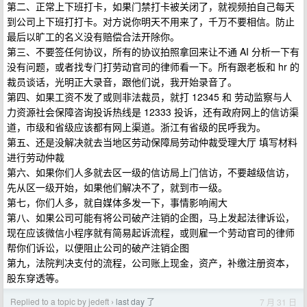
第二、正常上下班打卡，如果门禁打卡被关闭了，就视频拍自己每天
到公司上下班打打卡。对方说你明天不用来了，千万不要相信。防止
最后以旷工的名义没有赔偿合法开除你。
第三、不要签任何协议，所有的协议拍照拿回来让不通 AI 分析一下有
没有问题，或者找专门打劳动官司的律师看一下。所有跟老板和 hr 的
裁员谈话，光明正大录音，跟他们说，我开始录音了。
第四、如果工资不发了或则非法裁员，就打 12345 和 劳动监察与人
力资源社会保障咨询投诉热线是 12333 投诉，还有政府网上的信访渠
道，市级和省级应该都有网上渠道。浙江有省级的民呼我为。
第五、还是没解决就去当地区劳动保障局劳动仲裁受理大厅 填写材料
进行劳动仲裁
第六、如果你们人多就去区一级的信访局上门信访，不要越级信访，
先从区一级开始，如果他们解决不了，就到市一级。
第七，你们人多，就自媒体多发一下，事情影响闹大
第八、如果公司可能有将公司破产注销的企图，马上发起法律诉讼，
现在应该微信小程序就有简易起诉流程，或则雇一个劳动官司的律师
帮你们诉讼，以便阻止公司的破产注销企图
第九，法院判决支付的流程，公司账上现金，资产，补缴注册资本，
股东穿透等。
Replied to a topic by jedeft
last day 了
7 月 31 日
›