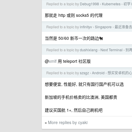
Replied to a topic by
Debug1998
Kubernetes
初学
›
›
那就走 http 或则 socks5 的代理
Replied to a topic by
infinityv
Singapore
最近准备去
›
›
当然是 50/60 新币一次的路边🐔
Replied to a topic by
dushixiang
Next Terminal
别
›
›
@
xmlf
用 teleport 社区版
Replied to a topic by
szsgz
Android
想买安卓机的
›
›
想要便宜, 性能好, 就只有国行国产机可以选
新加坡的手机价格卖的比澳洲, 美国都贵
建议买国航 1+, 然后自己刷机吧
More replies by cyaki
»