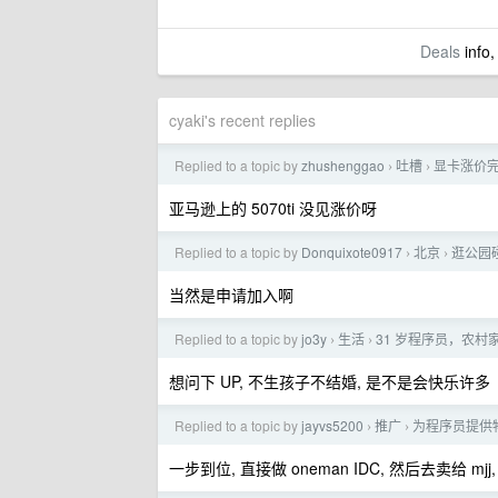
Deals
info,
cyaki's recent replies
Replied to a topic by
zhushenggao
吐槽
显卡涨价完
›
›
亚马逊上的 5070ti 没见涨价呀
Replied to a topic by
Donquixote0917
北京
逛公园
›
›
当然是申请加入啊
Replied to a topic by
jo3y
生活
31 岁程序员，农
›
›
想问下 UP, 不生孩子不结婚, 是不是会快乐许多
Replied to a topic by
jayvs5200
推广
为程序员提供
›
›
一步到位, 直接做 oneman IDC, 然后去卖给 mjj, 