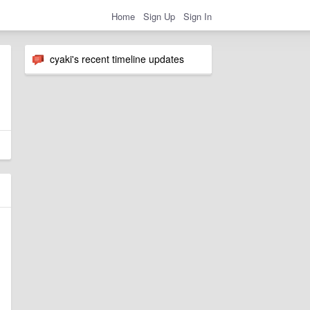
Home
Sign Up
Sign In
cyaki's recent timeline updates