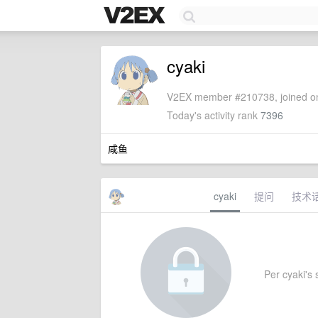
cyaki
V2EX member #210738, joined on
Today's activity rank
7396
咸鱼
cyaki
提问
技术
Per cyaki's s