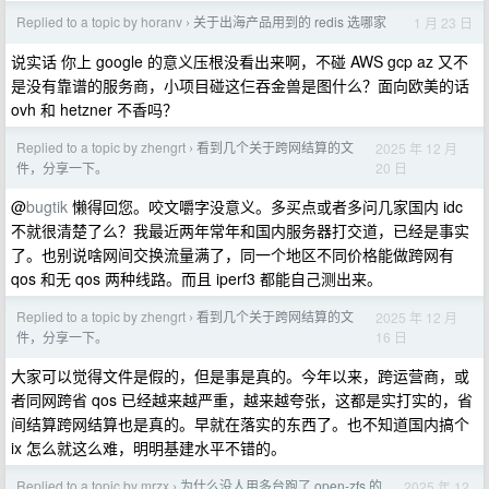
Replied to a topic by horanv
关于出海产品用到的 redis 选哪家
1 月 23 日
›
说实话 你上 google 的意义压根没看出来啊，不碰 AWS gcp az 又不
是没有靠谱的服务商，小项目碰这仨吞金兽是图什么？面向欧美的话
ovh 和 hetzner 不香吗？
Replied to a topic by zhengrt
看到几个关于跨网结算的文
2025 年 12 月
›
20 日
件，分享一下。
@
bugtik
懒得回您。咬文嚼字没意义。多买点或者多问几家国内 idc
不就很清楚了么？我最近两年常年和国内服务器打交道，已经是事实
了。也别说啥网间交换流量满了，同一个地区不同价格能做跨网有
qos 和无 qos 两种线路。而且 iperf3 都能自己测出来。
Replied to a topic by zhengrt
看到几个关于跨网结算的文
2025 年 12 月
›
16 日
件，分享一下。
大家可以觉得文件是假的，但是事是真的。今年以来，跨运营商，或
者同网跨省 qos 已经越来越严重，越来越夸张，这都是实打实的，省
间结算跨网结算也是真的。早就在落实的东西了。也不知道国内搞个
ix 怎么就这么难，明明基建水平不错的。
Replied to a topic by mrzx
为什么没人用多台跑了 open-zfs 的
2025 年 12
›