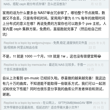
月 12 日
NAS，搭配 ceph 跑分布式存储？怎么还没普及？
家用的话为什么要多台 NAS?单台冗余够了，哪怕整个节点故障，数
据又不会丢，只是有停机时间。家用用户要为 0.1% 每年的故障时间
上分布式的意义在哪？再说免费的方案你也可以跑多个 pve 主机，人
家内置 ceph 集群方案，免费的，直接跑就完事了（然后给自己挖
坑）
Replied to a topic by wefgonujnopu
免费,稳定,速度快的文件直
2025 年 9 月
›
22 日
链/视频床-阿里云制品仓库
不是，1t 就是 1000 一个月，10t 就是 1w ，这也没有很便宜啊😂
Replied to a topic by memcache
最近玩 NAS 比较多，手撸一
2025 年 9 月
›
16 日
个音乐流媒体服务
自从上次看到 qm-music 已经好久啦。恭喜做的越来越完善！我这边
有几十万的曲库，不知道能不能取得一些联系方式，我们可以一起测
试和优化下性能？同时也很乐意分享我的曲库公开发者体验和测试，
谢谢。
Replied to a topic by kenvix
在公网上， SFTP|SMB|WebDAV 哪种
2025 年 9
›
月 16 日
文件传输协议是最高效、低延迟的？适合传输大量小文件？