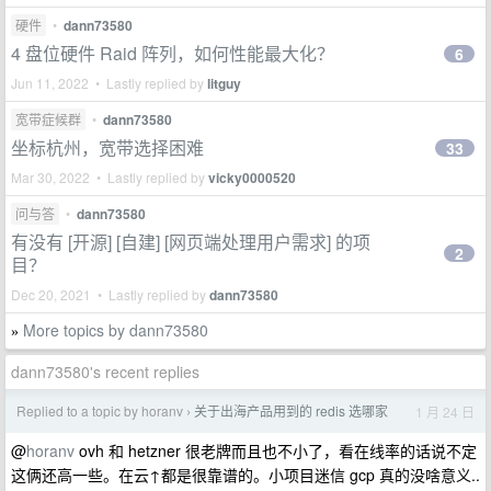
硬件
•
dann73580
4 盘位硬件 Raid 阵列，如何性能最大化？
6
Jun 11, 2022 • Lastly replied by
litguy
宽带症候群
•
dann73580
坐标杭州，宽带选择困难
33
Mar 30, 2022 • Lastly replied by
vicky0000520
问与答
•
dann73580
有没有 [开源] [自建] [网页端处理用户需求] 的项
2
目？
Dec 20, 2021 • Lastly replied by
dann73580
More topics by dann73580
»
dann73580's recent replies
Replied to a topic by horanv
关于出海产品用到的 redis 选哪家
1 月 24 日
›
@
horanv
ovh 和 hetzner 很老牌而且也不小了，看在线率的话说不定
这俩还高一些。在云↑都是很靠谱的。小项目迷信 gcp 真的没啥意义..