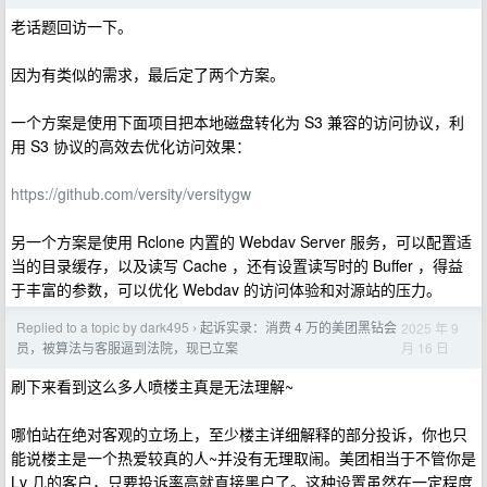
老话题回访一下。
因为有类似的需求，最后定了两个方案。
一个方案是使用下面项目把本地磁盘转化为 S3 兼容的访问协议，利
用 S3 协议的高效去优化访问效果：
https://github.com/versity/versitygw
另一个方案是使用 Rclone 内置的 Webdav Server 服务，可以配置适
当的目录缓存，以及读写 Cache ，还有设置读写时的 Buffer ，得益
于丰富的参数，可以优化 Webdav 的访问体验和对源站的压力。
Replied to a topic by dark495
起诉实录：消费 4 万的美团黑钻会
2025 年 9
›
月 16 日
员，被算法与客服逼到法院，现已立案
刷下来看到这么多人喷楼主真是无法理解~
哪怕站在绝对客观的立场上，至少楼主详细解释的部分投诉，你也只
能说楼主是一个热爱较真的人~并没有无理取闹。美团相当于不管你是
Lv 几的客户，只要投诉率高就直接黑户了。这种设置虽然在一定程度