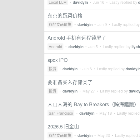
Local LLM
•
davidyin
•
Jun 16
• Lastly replied by
d
东京的蔬菜价格
各地食品价格
•
davidyin
•
Jun 9
• Lastly replied b
Android 手机有远程锁屏了
Android
•
davidyin
•
Jun 5
• Lastly replied by
liya
spcx IPO
投资
•
davidyin
•
Jun 6
• Lastly replied by
davidyi
要准备买入存储类了
投资
•
davidyin
•
May 27
• Lastly replied by
davidy
人山人海的 Bay to Breakers（跨海趣跑）
San Francisco
•
davidyin
•
May 18
• Lastly replie
2026.5 旧金山
各地食品价格
•
davidyin
•
May 23
• Lastly replied