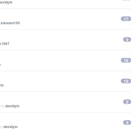
avidyin
17
y
xiaonan10ll
3
fe1997
16
n
15
in
2
d by
davidyin
3
 by
davidyin