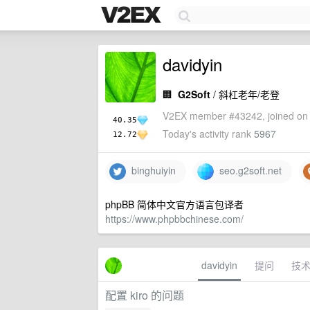
davidyin
🏢
G2Soft
/ 斜杠老年/老登
V2EX member #43242, joined on 
40.35
Today's activity rank
5967
12.72
binghuiyin
seo.g2soft.net
phpBB 简体中文官方语言包译者
https://www.phpbbchinese.com/
davidyin
提问
技
配置 kiro 的问题