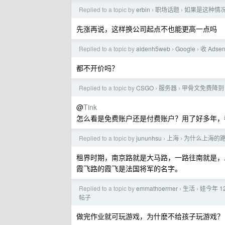
Replied to a topic by
erbin
职场话题
如果是这种情
›
›
先涨再说，这样换公司起点不也能更高一点吗
Replied to a topic by
aidenh5web
Google
收 Ads
›
›
都不开价吗？
Replied to a topic by
CSGO
服务器
甲骨文免费降到 2
›
›
@
Tink
怎么看是免费账户还是付费账户？用了好多年，
Replied to a topic by
jununhsu
上海
为什么上海的
›
›
租界时期，南京路就是大马路，一路往南就是，
霞飞路的霞飞是法国将军的名字。
Replied to a topic by
emmathoermer
生活
娃今年 
›
›
帖子
做完作业就可玩游戏，为什麽不给孩子玩游戏？