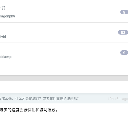
 吗？
9
ragonphy
83
ivid
9
oldlamp
e 成本那么低，什么才是护城河？或者我们需要护城河吗？
10h 46m ag
进步的速度会很快把护城河摧毁。