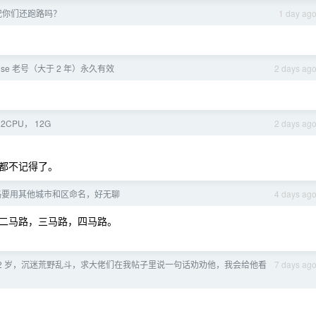
况你们还跑路吗？
1 day ag
ense 老号（大于 2 年）永久有效
2 days ag
CPU， 12G
2 days ag
都不记得了。
路要用其他城市和区命名，好无聊
4 days ag
二马路，三马路，四马路。
12 岁，沉迷荒野乱斗，求大佬们在我帖子里说一句话劝劝他，我会给他看
7 days ag