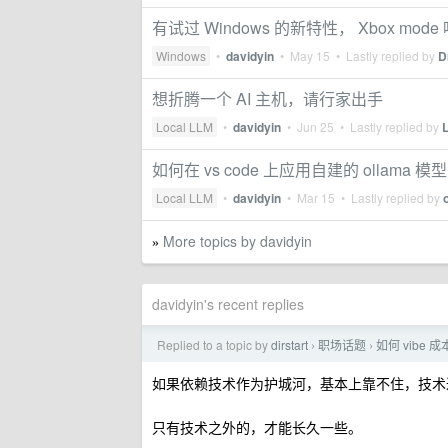
有试过 Windows 的新特性， Xbox mode
Windows
•
davidyin
•
May 15
• Lastly replied by
D
想折腾一个 AI 主机，请行家出手
Local LLM
•
davidyin
•
Jun 25
• Lastly replied by
L
如何在 vs code 上应用自建的 ollama 模型
Local LLM
•
davidyin
•
Mar 15
• Lastly replied by
More topics by davidyin
»
davidyin's recent replies
Replied to a topic by
dirstart
职场话题
如何 vib
›
›
如果依赖技术作为护城河，基本上靠不住，技术
只有技术之外的，才能长久一些。