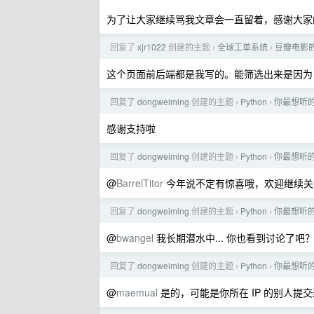
为了让大家继续骂我文章会一直留着，感谢大家
回复了
xjr1022
创建的主题
全球工单系统
豆瓣电影
›
›
这个页面前后端都是我写的。能筛选出来是因为「
回复了
dongweiming
创建的主题
Python
你最想听的
›
›
感谢支持啦
回复了
dongweiming
创建的主题
Python
你最想听的
›
›
@
BarrelTitor
今年说不定有惊喜哦，欢迎继续关
回复了
dongweiming
创建的主题
Python
你最想听的
›
›
@
bwangel
我长期潜水中... 你也看到讨论了
回复了
dongweiming
创建的主题
Python
你最想听的
›
›
@
maemual
是的，可能是你所在 IP 的别人提