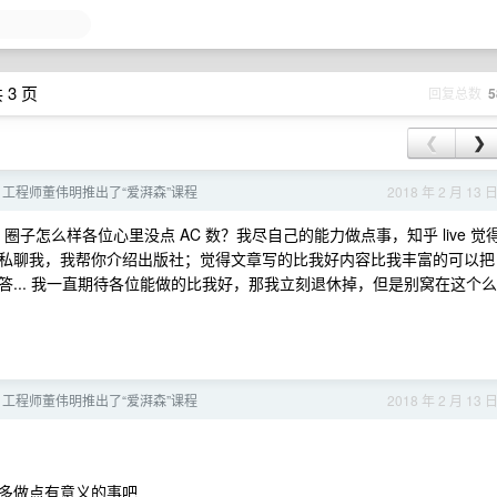
 3 页
回复总数
5
❮
❯
on 工程师董伟明推出了“爱湃森”课程
2018 年 2 月 13 
 圈子怎么样各位心里没点 AC 数？我尽自己的能力做点事，知乎 live 觉
私聊我，我帮你介绍出版社；觉得文章写的比我好内容比我丰富的可以把
... 我一直期待各位能做的比我好，那我立刻退休掉，但是别窝在这个么
on 工程师董伟明推出了“爱湃森”课程
2018 年 2 月 13 
多做点有意义的事吧