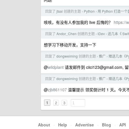
回复了
jtsai
创建的主题
Python
用 Python 打造
›
›
咳咳，有没有人参加我的 live 后悔的？
https:/
回复了
Andor_Chen
创建的主题
iDev
送几本《 Swi
›
›
想学习下移动开发，支持一下
回复了
dongweiming
创建的主题
推广
赠送几本《Py
›
›
@
wildplant
请发邮件到
ciici123@gmail.com
,
回复了
dongweiming
创建的主题
推广
赠送几本《Py
›
›
@
zjb861107
温馨提示 领奖倒计时 1 天。今
1
2
3
About
·
Help
·
Advertise
·
Blog
·
API