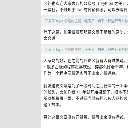
另外也欢迎大家去我的公众号（ Python 之美），
一些钱，不过知乎 live 有评价体系，可以去看
回复了
leyle
创建的主题
程序员
知乎上那些开专栏
›
›
除了这篇，如果谁发现那篇文章不是我的原创，
太合适
回复了
leyle
创建的主题
程序员
知乎上那些开专栏
›
›
大家骂的好，在之前的评论区就有人有过质疑。
> 很多古板的程序员喜欢说：穿那么好看干嘛，
作为一个程序员我确实写不出来，我道歉。
我发这篇文章是为了一段时间之后要做的一个事
的噱头，比如作者 11 年就开始摄影了，根本
所以想着写一篇，不过我当时有担心被人骂抄袭
这个故事。
另外这篇文章没有开赞赏，我写出来没有挣钱。