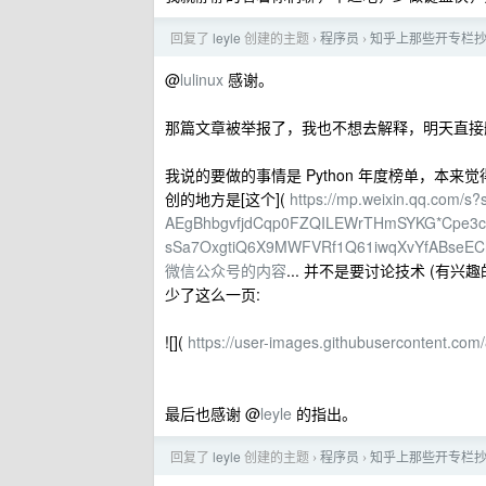
回复了
leyle
创建的主题
程序员
知乎上那些开专栏
›
›
@
lulinux
感谢。
那篇文章被举报了，我也不想去解释，明天直接
我说的要做的事情是 Python 年度榜单，本来觉
创的地方是[这个](
https://mp.weixin.qq.com/
AEgBhbgvfjdCqp0FZQILEWrTHmSYKG*Cpe3c
sSa7OxgtiQ6X9MWFVRf1Q61iwqXvYfA
微信公众号的内容
... 并不是要讨论技术 (
少了这么一页:
![](
https://user-images.githubusercontent.c
最后也感谢 @
leyle
的指出。
回复了
leyle
创建的主题
程序员
知乎上那些开专栏
›
›