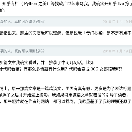
知乎专栏（ Python 之美）等找软广继续来骂我，我确实开知乎 live 挣
评价。
抄袭的人，真的可以赚到钱吗？
2018 年 1 月 19 
请指出来。题主的态度我可以理解，但是说我「专门抄袭」是不是有点不
抄袭的人，真的可以赚到钱吗？
2018 年 1 月 19 
那篇文章我确实看过，并且抄袭了中间几句话，比如
给代码看嘛？有那么多情趣有什么用？代码会变成 36D 女郎陪我吗？
情上，原来那篇文章是一篇鸡汤文，里面有真有假，更多是为了表达标题
不是胖了之后才开始爱上摄影，我如果引用这篇文章就错误的引导了读者，
，那些照片就在作者的网站上都可以找到，我尽量基于了我的理解还原了