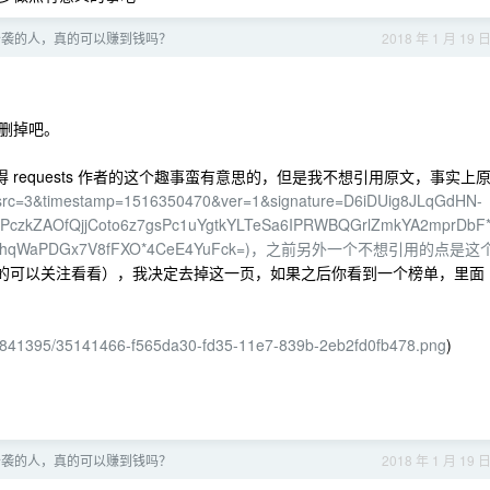
抄袭的人，真的可以赚到钱吗？
2018 年 1 月 19 
删掉吧。
得 requests 作者的这个趣事蛮有意思的，但是我不想引用原文，事实上
s?src=3&timestamp=1516350470&ver=1&signature=D6iDUig8JLqGdHN-
PczkZAOfQjjCoto6z7gsPc1uYgtkYLTeSa6IPRWBQGrlZmkYA2mprDbF
BseEChqWaPDGx7V8fFXO*4CeE4YuFck=)，之前另外一个不想引用的点是这
有兴趣的可以关注看看），我决定去掉这一页，如果之后你看到一个榜单，里面
om/841395/35141466-f565da30-fd35-11e7-839b-2eb2fd0fb478.png
)
抄袭的人，真的可以赚到钱吗？
2018 年 1 月 19 