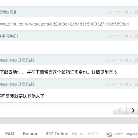
一个盈利的项目
2017 年 3 月 25 
/www.zhihu.com/lives/users/6d23d8e16eb481e548032719bb5898a4
ft 学习手册》
2017 年 3 月 15 
thon Web 开发实战》
2016 年 10 月 25 
 留下邮寄地址， 并在下面留言这个邮箱证实身份。详情见附言 5
thon Web 开发实战》
2016 年 10 月 24 
天不回复我就要送其他人了
❮
❯
·
FAQ
·
Solana
·
897 Online
Highest 6679
·
Select Languag