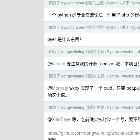
回复了
bypythoncom
创建的主题
Python
关于 Pyt
›
›
一个 python 的专业交流论坛，你用了 php 
回复了
bypythoncom
创建的主题
Python
关于 Pyt
›
›
pyer 是什么东西？
回复了
dongweiming
创建的主题
Python
wechat
›
›
@
faceair
要注意我的开源 licenses 哦，本项
回复了
dongweiming
创建的主题
Python
wechat
›
›
@
Morriaty
wxpy 实现了一个 puid，只要 
响这个值。
回复了
dongweiming
创建的主题
Python
wechat
›
›
@
XiaoFaye
嗯，之前确实被封过一个号，要不然
https://github.com/dongweiming/
问题