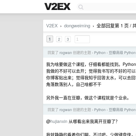
V2EX
dongweiming
全部回复第 1 页 / 共
›
›
1
2
3
回复了
rogwan
创建的主题
Python
豆瓣高级 Pyth
›
›
我为啥要做这个课程，仔细看都能找到。Python
我做的不好可以去开；觉得我书写的不好的可以
你博客贴出来；觉得我知乎回答太水，可以去回答
角落数落别人，自己啥都不干
另外我一直在豆瓣，做这个课程就是个业余。
回复了
rogwan
创建的主题
Python
豆瓣高级 Pyth
›
›
@
hujianxin
从哪看出来我离开豆瓣了？
我就静静的看着你们聊，不过吧，少做键盘侠，