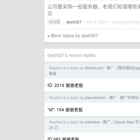
公司要采购一些服务器，老哥们知道哪些
云
问与答
•
dys0327
•
Mar 8, 2024
• Lastly replied b
More topics by dys0327
»
dys0327's recent replies
Replied to a topic by
WinterLord
推广
[限时福利]H
›
›
额度
ID: 2216 谢谢老板
Replied to a topic by
aiwoshishen
推广
推广中转站 co
›
›
"id": 154 谢谢老板
Replied to a topic by
leikaiwei
推广
Claude Max 号
›
›
20 刀
ID 283 谢谢老板