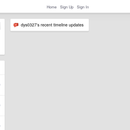
Home
Sign Up
Sign In
dys0327's recent timeline updates