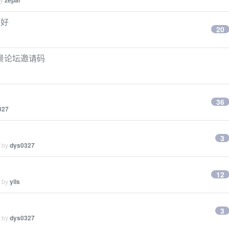
zepar
才好
20
景论坛邀请码
36
327
3
d by
dys0327
12
d by
ylls
3
d by
dys0327