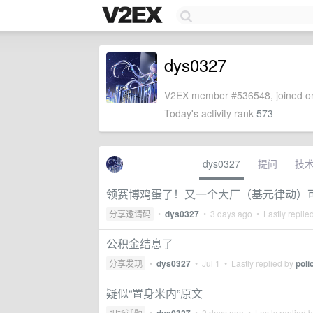
dys0327
V2EX member #536548, joined on
Today's activity rank
573
dys0327
提问
技
领赛博鸡蛋了！又一个大厂（基元律动）可以领 
分享邀请码
•
dys0327
•
3 days ago
• Lastly replie
公积金结息了
分享发现
•
dys0327
•
Jul 1
• Lastly replied by
poli
疑似“置身米内”原文
职场话题
•
•
2 days ago
• Lastly replied 