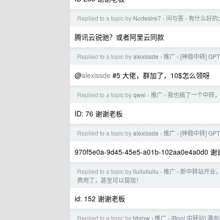
Replied to a topic by
Nodesire7
问与答
有什么好的
›
›
腾讯云锐驰？或者阿里云同款
Replied to a topic by
alexissde
推广
[神稳中转] G
›
›
@
alexissde
#5 大佬，群加了，10$怎么领呀
Replied to a topic by
qwei
推广
我也搞了一个中转
›
›
ID: 76 谢谢老板
Replied to a topic by
alexissde
推广
[神稳中转] G
›
›
970f5e0a-9d45-45e5-a01b-102aa0e4a0d0
Replied to a topic by
liuliuliuliu
推广
新中转站开业，
›
›
费用了，甚至可以提现！
id: 152 谢谢老板
Replied to a topic by
bbrow
推广
[Bool 中转站] 
›
›