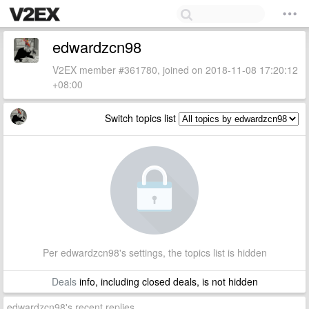
edwardzcn98
V2EX member #361780, joined on 2018-11-08 17:20:12
+08:00
Switch topics list
Per edwardzcn98's settings, the topics list is hidden
Deals
info, including closed deals, is not hidden
edwardzcn98's recent replies