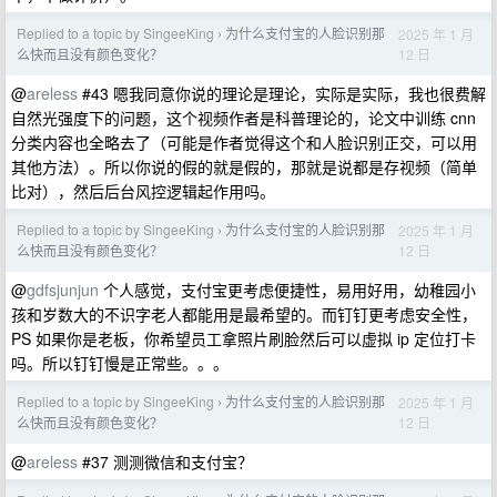
Replied to a topic by SingeeKing
为什么支付宝的人脸识别那
2025 年 1 月
›
12 日
么快而且没有颜色变化？
@
areless
#43 嗯我同意你说的理论是理论，实际是实际，我也很费解
自然光强度下的问题，这个视频作者是科普理论的，论文中训练 cnn
分类内容也全略去了（可能是作者觉得这个和人脸识别正交，可以用
其他方法）。所以你说的假的就是假的，那就是说都是存视频（简单
比对），然后后台风控逻辑起作用吗。
Replied to a topic by SingeeKing
为什么支付宝的人脸识别那
2025 年 1 月
›
12 日
么快而且没有颜色变化？
@
gdfsjunjun
个人感觉，支付宝更考虑便捷性，易用好用，幼稚园小
孩和岁数大的不识字老人都能用是最希望的。而钉钉更考虑安全性，
PS 如果你是老板，你希望员工拿照片刷脸然后可以虚拟 ip 定位打卡
吗。所以钉钉慢是正常些。。。
Replied to a topic by SingeeKing
为什么支付宝的人脸识别那
2025 年 1 月
›
12 日
么快而且没有颜色变化？
@
areless
#37 测测微信和支付宝？