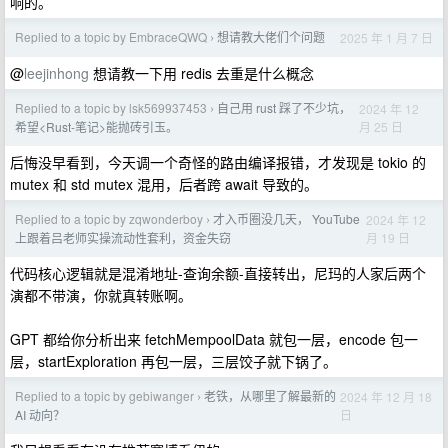
响的。
Replied to a topic by EmbraceQWQ
想请教大佬们个问题
2025 年 1 月 7 日
›
@
leejinhong
想请教一下用 redis 去重是什么概念
Replied to a topic by lsk569937453
自己用 rust 踩了不少坑，
2024 年 12
›
月 25 日
希望<Rust-笔记>能抛砖引玉。
后悔没早看到，今天调一个奇怪的路由编译报错，才发现是 tokio 的
mutex 和 std mutex 混用，后者跨 await 导致的。
Replied to a topic by zqwonderboy
才入币圈没几天， YouTube
2024 年 12
›
月 19 日
上跟着吕老师实操流动性套利，资金失窃
代码核心逻辑就是混淆地址-查询余额-直接转出，尼玛的人家后两个
演都不带演，你就真转账啊。
GPT 都给你分析出来 fetchMempoolData 就包一层，encode 包一
层，startExploration 再包一层，三层饺子就下锅了。
Replied to a topic by gebiwanger
老铁，从哪里了解最新的
2024 年 12 月 18
›
日
AI 动向？