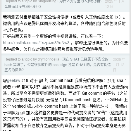
Replied to a topic by SingeeKing
为什么支付宝的人脸识别那
2025 年 1 月
›
12 日
么快而且没有颜色变化？
我猜测支付宝是牺牲了安全性换便捷（或者引入其他维度比如 ip ）。
微信用的应该是腾讯优图开发出来的算法，各种随机组合颜色测反射
+动作模拟。
正好前两天看到一个蛮好的博主视频讲解，可以看一下：
http://xhslink.com/a/Tszp4m3YeNw3
。解释还是很详细的，为什么要
多种颜色，怎样应对视频录制/照片模拟等常见伪造手段。
Replied to a topic by drymonfidelia
现在 SHA1 已经属于不安全的
2025 年
›
1 月 12
hash 算法了，但是很多软件的 codesign 还是 SHA1 的，是否有伪造
日
签名的风险？
@
geelaw
#18 对于 git 的 commit hash 我看完后的理解：那用 sha-1
或者 md5 都可以吧？虽然不抗碰撞但是这种场景下不会有人去费劲构
造，所以至今不需要更新散列函数。而对于 Git commit 的签名（之前
没有仔细想过是对快照+元信息而非 commit hash 签名，~~GitHub 上
这个 verified 标志挂在 commit hash 上给了我一种错觉~~），我倾向
于理解为 git 加入这种签名更像是一种代码提交者的“宣告”（这是我用
这只笔写的），并没有意图用数字签名来溯源验证提交者，如果私钥
泄露就相当于自愿放弃之前提交的宣告，但对于代码提交本身是无影