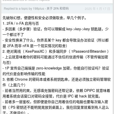
Replied to a topic by 198plus
关于 2FA 和密码
2025 年 1 月 17 日
›
先破除幻想，便捷性和安全必须做取舍，举几个例子。
1. 2FA / n-FA 启用与否
- 多因素（多步骤）验证，你可以理解成 key->key->key 钥匙链，少
一个都过不了
- 安全性换来了什么，你弄丢某个 key 都会导致没办法验证（所以都
是 2FA 而非 nFA 是一个现实情况的取舍）
2. 绝对离线（ KeePassXC ）和多端同步（ 1Password/Bitwarden ）
- 上云就意味着你的密码可能通过不信任的信道传输（不管传输加密
与否）
- 1P 宣传自己端端是 zero-knowledge 加密，你能自行验证吗？验证
的代价是会影响传输的性能
3. 依赖 Chrome 的密码本或者系统钥匙串，还是必须独立密码管理软
件（上面几个）
- 前者当然用的爽，无感填充强密码还帮记录，依赖 DPIPC 就意味着
用着系统会话窗口对密码全接管，代价是 IPC 被 hack 就完蛋。
- 前者多一层鉴权，但即便是你自己用着信任的电脑也要每次输入密
钥（ PS 密钥还不能明晃晃放到桌面上，我在回复里就看到有人这么
干，不做评价）。