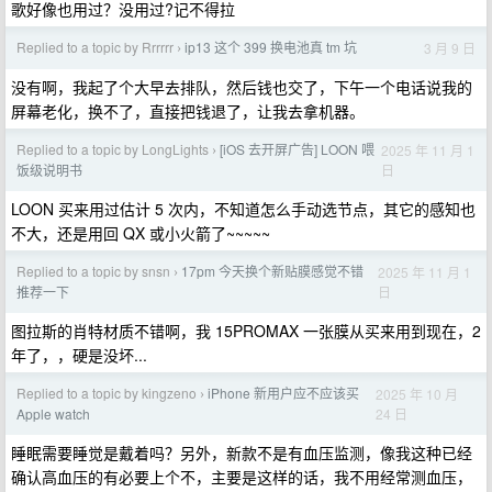
歌好像也用过？没用过?记不得拉
Replied to a topic by Rrrrrr
ip13 这个 399 换电池真 tm 坑
3 月 9 日
›
没有啊，我起了个大早去排队，然后钱也交了，下午一个电话说我的
屏幕老化，换不了，直接把钱退了，让我去拿机器。
Replied to a topic by LongLights
[iOS 去开屏广告] LOON 喂
2025 年 11 月 1
›
日
饭级说明书
LOON 买来用过估计 5 次内，不知道怎么手动选节点，其它的感知也
不大，还是用回 QX 或小火箭了~~~~~
Replied to a topic by snsn
17pm 今天换个新贴膜感觉不错
2025 年 11 月 1
›
日
推荐一下
图拉斯的肖特材质不错啊，我 15PROMAX 一张膜从买来用到现在，2
年了，，硬是没坏...
Replied to a topic by kingzeno
iPhone 新用户应不应该买
2025 年 10 月
›
24 日
Apple watch
睡眠需要睡觉是戴着吗？另外，新款不是有血压监测，像我这种已经
确认高血压的有必要上个不，主要是这样的话，我不用经常测血压，