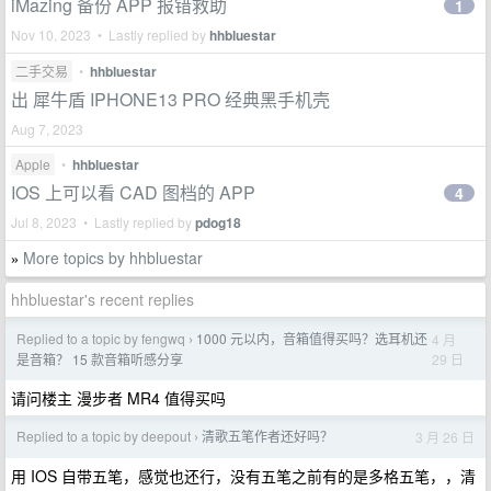
iMazing 备份 APP 报错救助
1
Nov 10, 2023 • Lastly replied by
hhbluestar
二手交易
•
hhbluestar
出 犀牛盾 IPHONE13 PRO 经典黑手机壳
Aug 7, 2023
Apple
•
hhbluestar
IOS 上可以看 CAD 图档的 APP
4
Jul 8, 2023 • Lastly replied by
pdog18
More topics by hhbluestar
»
hhbluestar's recent replies
Replied to a topic by fengwq
1000 元以内，音箱值得买吗？选耳机还
4 月
›
29 日
是音箱？ 15 款音箱听感分享
请问楼主 漫步者 MR4 值得买吗
Replied to a topic by deepout
清歌五笔作者还好吗？
3 月 26 日
›
用 IOS 自带五笔，感觉也还行，没有五笔之前有的是多格五笔，，清