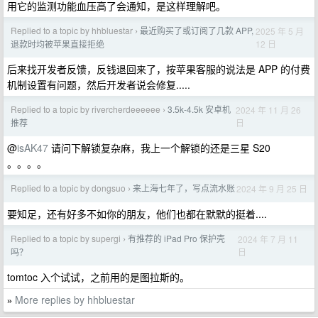
用它的监测功能血压高了会通知，是这样理解吧。
Replied to a topic by hhbluestar
最近购买了或订阅了几款 APP,
2025 年 5 月
›
12 日
退款时均被苹果直接拒绝
后来找开发者反馈，反钱退回来了，按苹果客服的说法是 APP 的付费
机制设置有问题，然后开发者说会修复.....
Replied to a topic by rivercherdeeeeee
3.5k-4.5k 安卓机
2024 年 11 月 26
›
日
推荐
@
isAK47
请问下解锁复杂麻，我上一个解锁的还是三星 S20
。。。。
Replied to a topic by dongsuo
来上海七年了，写点流水账
2024 年 9 月 25 日
›
要知足，还有好多不如你的朋友，他们也都在默默的挺着....
Replied to a topic by supergi
有推荐的 iPad Pro 保护壳
2024 年 7 月 11
›
日
吗？
tomtoc 入个试试，之前用的是图拉斯的。
More replies by hhbluestar
»