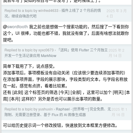
我去年写了类似的项目写一半没写了，是时候续上了。
Replied to a topic by winfred4633
插件上线了 2 个月后的情
2025 年 3 月
›
4 日
况，继续自嗨迭代吧
@
swordtooth
我之前也是想做一个搜索功能的，然后搜了一下看到你
这个，UI 很棒，功能也都不错，我就没有做了，后面有啥想法就跟你
提吧。
Replied to a topic by xyxc0673
「送码」使用 Flutter 三个月独立
2025 年 2
›
月 14 日
开发一个生活记录应用 MarkNow
简单下载用了下，说点感受。
添加事项后，事项模板没有自动关闭（应该很少要连续添加事项的）
在添加事项界面，字段的展示那块，字段类型的文本，与字段名称放
在一起，感觉有点挤，看着比较累。
还有 [此刻] 这个标签页的筛选 [今天] [全部] ，这里可以加个 [明天] [本
周] [本月] 这样的？另外是否也可以展示出事项的数量。
Replied to a topic by yushuxin
Raphael - [世界唯一] 完全免费、无
2025 年 1
›
月 16 日
限制、无需要注册登录、基于 Flux 的 AI 图像生成器
可以给历史提示词一个修改按钮，快速放到文本框里方便修改。