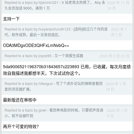
Replied to a topic by lijianmin321
V 站老哥太热情了， Airy 永
2023 年 11 月
›
14 日
久会员加送 9000，凑到 1 万
支持一下
Replied to a topic by huiyanpohundh123
[送码]经过几个月的迭
2023 年 7
›
月 7 日
代，软件成熟，最后一次发创造区。
ODA3MDgxODE3QHFxLmNvbQ==
Replied to a topic by joyce95
又一个周报生成器
2023 年 2 月 23 日
›
5da9006521196370b31843657c223893 已用，已收藏，每次月度绩
效自我描述我都想半天，下次试试你这个。
Replied to a topic by hitaoguo
写了个虎扑论坛的弹框查看回
2023 年 1 月
›
19 日
复的浏览器扩展。
最新版还在审核中
Replied to a topic by gowl
看恐怖电影的时候，只要把声音调
2023 年 1 月
›
5 日
小，就不会被吓到
再开个可爱的特效？