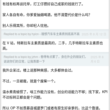
有钱有权再谈托举，打工仔攒好自己成家的钱就行了。
家人各自有命，你爹爱抽烟喝酒，他不清楚代价是什么吗？
别人乐得其所，你却杞人忧他。
Replied to a topic by hylcn
理想汽车车主素质到底高不高
2025 年 8 月 12 日
›
在 V 站，特斯拉车主素质是最高的，二手，几手特斯拉车主素质也
高。
Replied to a topic by jzhm
卷得有点累了，身在外企的朋友们，
2025 年 8
›
月 6 日
说说你们的日常，让我羡慕一下
我外企呆过。楼上说那种爽感，大多都体会过。
不过，一旦被裁，就是个废柴一个。
温水煮青蛙惯了，啥工作能力没有，创业的话能力不够；找下家，KPI
不达标转正都会是个问题。
所以 OP 不如羡慕县城婆罗门或者有原生好亲爹的，比这个靠谱。