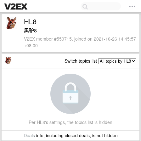
HL8
黑驴8
V2EX member #559715, joined on 2021-10-26 14:45:57
+08:00
Switch topics list
Per HL8's settings, the topics list is hidden
Deals
info, including closed deals, is not hidden