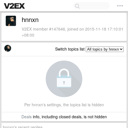
hnnxn
V2EX member #147646, joined on 2015-11-18 17:10:01
+08:00
Switch topics list
Per hnnxn's settings, the topics list is hidden
Deals
info, including closed deals, is not hidden
hnnxn's recent replies