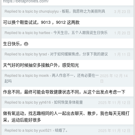
https://betaprofiles.com/
Replied to a topic by chunqiuyiyu
板鞋，我愿称之为美丽刑具
3 月 23 日
›
可以换个鞋垫试试，9013 ，9012 这两款
Replied to a topic by hartlee
今天生日，五个人跟我说生日快乐
1 月 20 日
›
生日快乐，🎂
Replied to a topic by tyrad
对于如何缓解焦虑，分享下我的建议
1 月 11 日
›
天气好的时候抽空多接触户外，感受阳光
Replied to a topic by moeik
两人作息不一，还有必要在一
2025 年 12 月 14
›
日
起吗
作息不同，最终可能会导致健康状态不同，从这个出发点考虑一下
Replied to a topic by yyh616
如何恢复身体能量
2025 年 11 月 12 日
›
做有氧运动，找志趣相同的人一起出去聊天、散步，我也每天无精打
采，运动后能好很多
Replied to a topic by yuxi521
结婚了。
2025 年 11 月 12 日
›