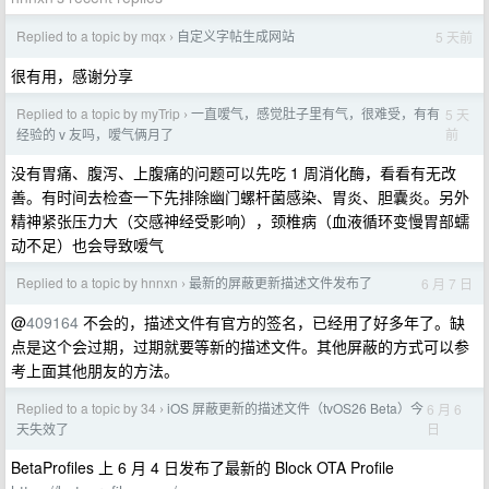
Replied to a topic by mqx
自定义字帖生成网站
5 天前
›
很有用，感谢分享
Replied to a topic by myTrip
一直嗳气，感觉肚子里有气，很难受，有有
5 天
›
前
经验的 v 友吗，嗳气俩月了
没有胃痛、腹泻、上腹痛的问题可以先吃 1 周消化酶，看看有无改
善。有时间去检查一下先排除幽门螺杆菌感染、胃炎、胆囊炎。另外
精神紧张压力大（交感神经受影响），颈椎病（血液循环变慢胃部蠕
动不足）也会导致嗳气
Replied to a topic by hnnxn
最新的屏蔽更新描述文件发布了
6 月 7 日
›
@
409164
不会的，描述文件有官方的签名，已经用了好多年了。缺
点是这个会过期，过期就要等新的描述文件。其他屏蔽的方式可以参
考上面其他朋友的方法。
Replied to a topic by 34
iOS 屏蔽更新的描述文件（tvOS26 Beta）今
6 月 6
›
日
天失效了
BetaProfiles 上 6 月 4 日发布了最新的 Block OTA Profile