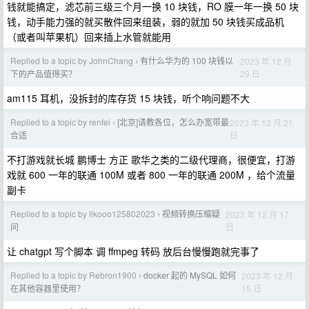
钱就能搞定，滤芯前三级三个月一换 10 块钱，RO 膜一年一换 50 块
钱，动手能力强的就买散件回来组装，弱的就加 50 块钱买成品机
（或者叫苹果机）回来插上水管就能用
Replied to a topic by JohnChang
有什么华为的 100 块钱以
2023 年 12 月
›
29 日
下的产品值得买？
am115 耳机，没拆封的库存货 15 块钱，听个响问题不大
Replied to a topic by renfei
[北京]请教各位，怎么办宽带最
2023 年 12 月 21
›
日
合适
不打游戏就长城 鹏博士 方正 歌华之类的二级代理商，很便宜，打游
戏就 600 一年的联通 100M 或者 800 一年的联通 200M ，给个流量
副卡
Replied to a topic by likooo125802023
视频转换压缩疑
2023 年 12 月 17
›
日
问
让 chatgpt 写个脚本 调 ffmpeg 转码 放后台慢慢跑就完事了
Replied to a topic by Rebron1900
docker 起的 MySQL 如何
2023 年 12 月
›
15 日
在其他容器里使用？