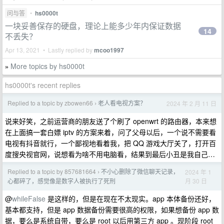
问与答
•
hs0000t
一块妥善保存的硬盘，理论上能多少年内保证数据
14
不丢失？
Apr 13, 2021 • Lastly replied by
mcoo1997
More topics by hs0000t
»
hs0000t's recent replies
Replied to a topic by zbowen66
老人看电视方案？
2024 年 2 月 11 日
›
说来好笑，之前运营商的朋友送了个刷了 openwrt 的路由器，本来想
在上面搞一套白嫖 iptv 的方案来着，问了父母以后，一个说不需要看
电视有抖音就行，一个鄙视地看着我，把 QQ 游戏大厅关了，打开百
度搜央视官网，说想看为啥不用电脑看，结果到最后小丑是我自己…
Replied to a topic by 857681664
不小心删除了微信聊天记录，
2024 年 1
›
月 30 日
心都碎了，感觉像是数字人被执行了死刑
@
whileFalse
是这样的，但是在现在不太现实。app 本体备份还好，
基本都支持，但是 app 数据备份需要很高的权限，如果想备份 app 数
据，要么是系统自带，要么是 root 以后用第三方 app 。现阶段 root