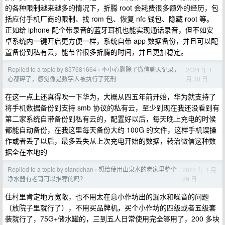
的各种限制越来越多的情况下，折腾 root 会耗费很多额外的经历，包
括应付手机厂商的限制、找 rom 包、恢复 nfc 钱包、隐藏 root 等。
正如给 iphone 配个带录音的蓝牙耳机也能实现通话录音，但不如安
卓系统内一键开启更方便一样，系统自带 app 数据备份，并且可以配
置备份到私有云，能节省很多折腾的时间，并且更加稳定。
Replied to a topic by 857681664
不小心删除了微信聊天记录，
2024 年 1
›
月 30 日
心都碎了，感觉像是数字人被执行了死刑
在这一点上还真得吹一下华为，大概从四五年前开始，华为就支持了
将手机数据备份到支持 smb 协议的私有云，至少到现在我还没看到有
第二家系统自带备份到私有云的，配置好以后，每天晚上充电的时候
都能自动备份，在我这里每天备份大约 100G 的文件，这样手机误操
作或者丢了以后，最多丢失从上次充电开始的数据，转治微信这种数
据全在本地的
Replied to a topic by standchan
想给使用山泉水的老家里整个
2024 年 1 月
›
29 日
净水器有老哥可以推荐的吗？
住村里肯定地方宽敞，也不用太在意小作坊出的漏水和噪音的问题
（放院子里就行了），不用买品牌机，买个小作坊的四级或者五级套
装就行了，75G+储水罐的，三到五人日常使用完全够用了，200 多块