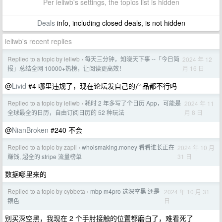
Per ieliwb's settings, the topics list is hidden
Deals
info, including closed deals, is not hidden
ieliwb's recent replies
Replied to a topic by ieliwb
每天三分钟，知晓天下事 --「今日简
2024 年 12
›
月 16 日
报」总结全网 10000+热榜，让阅读更高效！
@
Livid
#4 哪里违规了，现在论坛发自己的产品都不行吗
Replied to a topic by ieliwb
耗时 2 年多写了个日历 App，可能是
2024 年 11
›
月 8 日
全球最全的日历，自由订阅日历的 52 种玩法
@
NianBroken
#240 不会
Replied to a topic by zapll
whoismaking.money 看看谁长正在
2024 年 10 月
›
31 日
赚钱, 超全的 stripe 流量榜单
数据哪里来的
Replied to a topic by cybbeta
mbp m4pro 选深空黑 还是
2024 年 10 月 31
›
日
银色
别买深空黑，我现在 2 个手肘接触的位置都磨白了，难看死了