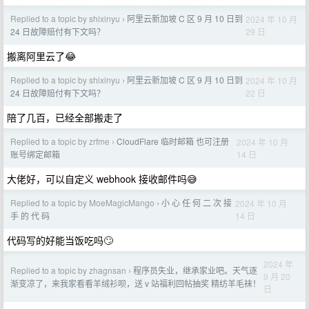
Replied to a topic by shixinyu
阿里云新加坡 C 区 9 月 10 日到
2024 年 10 月
›
29 日
24 日故障赔付有下文吗？
搬离阿里云了😂
Replied to a topic by shixinyu
阿里云新加坡 C 区 9 月 10 日到
2024 年 10 月
›
22 日
24 日故障赔付有下文吗？
陪了几百，已经全部搬走了
Replied to a topic by zrfme
CloudFlare 临时邮箱 也可注册
2024 年 10 月
›
14 日
账号绑定邮箱
大佬好，可以自定义 webhook 接收邮件吗😅
Replied to a topic by MoeMagicMango
小 心 任 何 二 次 接
2024 年 10 月
›
14 日
手 的 代 码
代码写的好能当饭吃吗🙄
2024 年
Replied to a topic by zhagnsan
程序员失业，继承家业吧。天气逐
›
9 月 20
渐变凉了，来我家看看羊绒衫呗，送 v 站福利回帖抽奖 精纺羊毛袜！
日