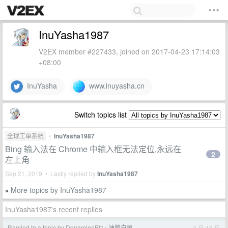
InuYasha1987
V2EX member #227433, joined on 2017-04-23 17:14:03
+08:00
InuYasha
www.inuyasha.cn
Switch topics list
全球工单系统
•
InuYasha1987
Bing 输入法在 Chrome 中输入框无法定位,永远在
2
左上角
Sep 21, 2019 • Lastly replied by
InuYasha1987
More topics by InuYasha1987
»
InuYasha1987's recent replies
Replied to a topic by DopaminePlz
油管白屏
2 月 18 日