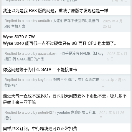
›
我还以为是我 RVX 版的问题，重装了原版才发现也是一样
Replied to a topic by um6uih
大佬们推荐下便宜的功耗低的
2025 年 4 月
›
25 日
x86 主机方案
Wyse 5070 2.7W
Wyse 3040 能再低一点不过硬盘只有 8G 而且 CPU 也太弱了。
Replied to a topic by qazwsxkevin
似乎是没有 NVME（M key
2025 年 4 月
›
2 日
接口)转 SATA 接口的产品
你这问题等于为什么 SATA 口不能接显卡
Replied to a topic by keyfunc
想去三亚躺尸，有什么酒店推
2024 年 7 月 29
›
日
荐的吗？
最近天气一直也不是多好，要么阴天闷热要么下雨出不去，哪儿躺不
是躺非来三亚干嘛
Replied to a topic by peterli427
youtube 家庭组尼日利亚
2024 年 6 月 26
›
日
拒付
同样尼区订阅，中行跨境通可以正常扣费