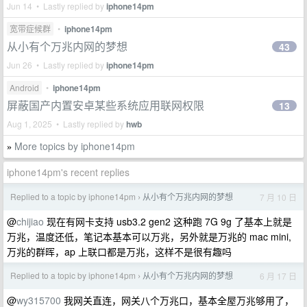
Jun 14 • Lastly replied by
iphone14pm
宽带症候群
•
iphone14pm
从小有个万兆内网的梦想
43
Jun 26 • Lastly replied by
iphone14pm
Android
•
iphone14pm
屏蔽国产内置安卓某些系统应用联网权限
13
Aug 1, 2025 • Lastly replied by
hwb
More topics by iphone14pm
»
iphone14pm's recent replies
Replied to a topic by iphone14pm
从小有个万兆内网的梦想
7 月 10 日
›
@
chijiao
现在有网卡支持 usb3.2 gen2 这种跑 7G 9g 了基本上就是
万兆，温度还低，笔记本基本可以万兆，另外就是万兆的 mac mini,
万兆的群晖，ap 上联口都是万兆，这样不是很有趣吗
Replied to a topic by iphone14pm
从小有个万兆内网的梦想
6 月 17 日
›
@
wy315700
我网关直连，网关八个万兆口，基本全屋万兆够用了，