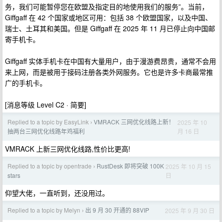
务，我们可能暂停您在欧盟及指定目的地使用我们的服务”。当前，
Giffgaff 在 42 个国家或地区可用：包括 38 个欧盟国家，以及中国、
瑞士、土耳其和美国。但是 Giffgaff 在 2025 年 11 月已停止向中国邮
寄手机卡。
Giffgaff 实体手机卡在中国有大量用户，由于漫游费昂贵，通常不会用
来上网，而是被用于接码注册各类外网服务。它也是许多卡商最常推
广的手机卡。
[消息等级 Level C2 · 简要]
Replied to a topic by EasyLink
VMRACK 三网优化线路上新！
2025 年 10
›
月 16 日
抽两台三网优化线路年鸡福利
VMRACK 上新三网优化线路,性价比更高!
Replied to a topic by opentrade
RustDesk 即将突破 100K
2025 年 10 月 15
›
日
stars
仰望大佬，一直听到，还没用过。
Replied to a topic by Melyn
出 9 月 30 开通的 88VIP
2025 年 9 月 30 日
›