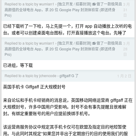
Replied to a topic by wumian1
[独立开发 / 招募封测] 📻 做了一款极简且
3 月
›
31
高颜值的全球电台 App，求 20 位 Google Play 封测体验官 (即送终身
日
Pro)
已经下载听了一下哈，马上先提一个，打开 app 自动播放上次听的电
台。或者可以创建桌面电台图标，打开直接播放这个电台。先睡了
Replied to a topic by wumian1
[独立开发 / 招募封测] 📻 做了一款极简且
3 月
›
28
高颜值的全球电台 App，求 20 位 Google Play 封测体验官 (即送终身
日
Pro)
已进组，等下载
Replied to a topic by jchencode
giffgaff G 了
1 月 2 日
›
英国手机卡 Giffgaff 正大规模封号
来自论坛和手机卡经销商的消息说，英国移动网络运营商 giffgaff 正在
大规模封号，许多中国用户受影响。封号不会有事先提醒且很难解
封。有绑定重要账号的用户应提前换绑手机号。
该运营商服务协议中规定其手机卡仅可在欧盟及指定目的地短暂使
用。与此同时其规定“如果您并非出于定期旅行的目的使用我们的服