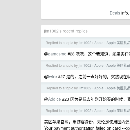
Deals
info,
jim1002's recent replies
Replied to a topic by
jim1002
Apple
Apple 美区
›
›
@
gamesme
#28 嗯嗯，这个我知道，如果实
Replied to a topic by
jim1002
Apple
Apple 美区
›
›
@
lwfre
#27 是的，之前一直好好的，突然现在
Replied to a topic by
jim1002
Apple
Apple 美区
›
›
@
AddIce
#23 因为是我去年刚开始买的时候
Replied to a topic by
jim1002
Apple
Apple 美区
›
›
美区苹果官网，用游客身份，无论是使用国内还
Your payment authorization failed on card •••xx