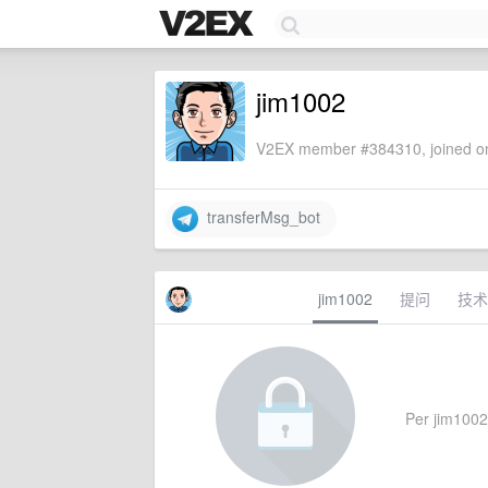
jim1002
V2EX member #384310, joined on
transferMsg_bot
jim1002
提问
技术
Per jim1002's