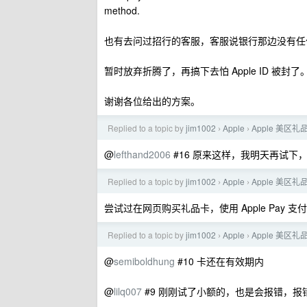
method.
也有去问过招行的客服，客服说银行那边没有任
暂时放弃折腾了，再搞下去怕 Apple ID 被封了。
谢谢各位给出的方案。
Replied to a topic by
jim1002
Apple
Apple 美区
›
›
@
lefthand2006
#16 原来这样，我明天再试
Replied to a topic by
jim1002
Apple
Apple 美区
›
›
尝试过在网页购买礼品卡，使用 Apple Pay
Replied to a topic by
jim1002
Apple
Apple 美区
›
›
@
semiboldhung
#10 卡还在有效期内
@
lilq007
#9 刚刚试了小额的，也是会报错，报