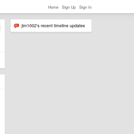
Home
Sign Up
Sign In
jim1002's recent timeline updates