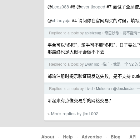
@
Leez088
#8 @
eventlooped
#7 尝试了全局
@
chiaoyuja
#4 请问你在官网购买的时候，填
Replied to a topic by
spielzeug
奇思妙想
能不能有
›
›
平台可以“冬眠”，骑手可不能“冬眠”，日子要
那最终也是大概率会做不下去
Replied to a topic by
EvanTop
推广
像是一个 V2
›
›
邮箱注册时提示验证码发送失败，是不支持 outlo
Replied to a topic by
Livid
Meteora
@JoeJoeJo
›
›
听起来有点像交易所的网格交易？
More replies by jim1002
»
About
·
Help
·
Advertise
·
Blog
·
API