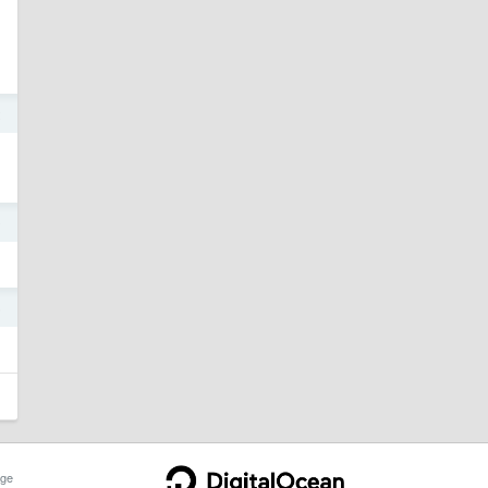
2
9
6
ge