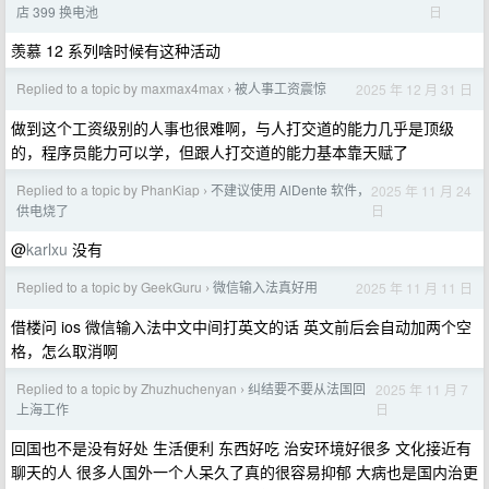
日
店 399 换电池
羡慕 12 系列啥时候有这种活动
Replied to a topic by maxmax4max
被人事工资震惊
2025 年 12 月 31 日
›
做到这个工资级别的人事也很难啊，与人打交道的能力几乎是顶级
的，程序员能力可以学，但跟人打交道的能力基本靠天赋了
Replied to a topic by PhanKiap
不建议使用 AlDente 软件，
2025 年 11 月 24
›
日
供电烧了
@
karlxu
没有
Replied to a topic by GeekGuru
微信输入法真好用
2025 年 11 月 11 日
›
借楼问 ios 微信输入法中文中间打英文的话 英文前后会自动加两个空
格，怎么取消啊
Replied to a topic by Zhuzhuchenyan
纠结要不要从法国回
2025 年 11 月 7
›
日
上海工作
回国也不是没有好处 生活便利 东西好吃 治安环境好很多 文化接近有
聊天的人 很多人国外一个人呆久了真的很容易抑郁 大病也是国内治更