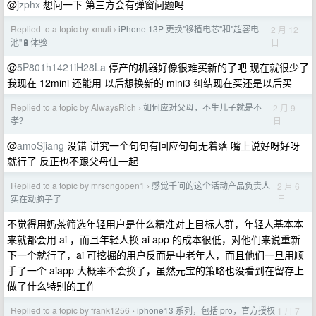
@
jzphx
想问一下 第三方会有弹窗问题吗
Replied to a topic by xmuli
iPhone 13P 更换"移植电芯"和"超容电
2 月 12
›
日
池"🔋体验
@
5P801h1421iH28La
停产的机器好像很难买新的了吧 现在就很少了
我现在 12mini 还能用 以后想换新的 mini3 纠结现在买还是以后买
Replied to a topic by AlwaysRich
如何应对父母，不生儿子就是不
2 月 9
›
日
孝？
@
amoSjiang
没错 讲究一个句句有回应句句无着落 嘴上说好呀好呀
就行了 反正也不跟父母住一起
Replied to a topic by mrsongopen1
感觉千问的这个活动产品负责人
2 月 6
›
日
实在动脑子了
不觉得用奶茶筛选年轻用户是什么精准对上目标人群，年轻人基本本
来就都会用 ai ，而且年轻人换 ai app 的成本很低，对他们来说重新
下一个就行了，ai 可挖掘的用户反而是中老年人，而且他们一旦用顺
手了一个 aiapp 大概率不会换了，虽然元宝的策略也没看到在留存上
做了什么特别的工作
Replied to a topic by frank1256
iphone13 系列，包括 pro，官方授权
1 月 7
›