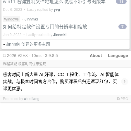
win11 右键复制文件地址怎么改成不带引号的版本
11
Dec 6, 2023 • Lastly replied by
yvg
Windows
•
Jinnmki
如何给特定软件设置专门的分辨率和缩放
7
Jan 9, 2022 • Lastly replied by
Jinnmki
Jinnmki 创建的更多主题
»
© 2026 V2EX · 10ms · 3.9.8.5
About
·
Language
课程减减-极客时间优惠返现
极客时间上新大量 AI 好课，CC 工程化、工作流、AI 智能体
›
实战。与极客时间官方合作，购买课程后归还返现红包，买
课更优惠。
Promoted by
windliang
PRO