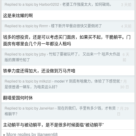
Replied to a topic by Harbor0202
老婆工作强度太大，如何破局。
3 天前
›
这是来炫耀的啊
Replied to a topic by Rrrrrr
楼下新开早餐店很快又要倒闭了
4 天前
›
钱多的想投资，还是可以考虑买门面房，如果买不起，干脆躺平。门
面房有哪里会几个月一年都没人租吗
Replied to a topic by jzby
竹知了要被玩坏了， 又出来一个 哇声大作战
6 天
›
前
版的赛博竹知了
铁拳力度还得加大，还没做到万马齐喑
Replied to a topic by milkzizi
model Y 到底有啥魔力，体验了下感觉就
7 月
›
30 日
是很普通一辆车，为啥卖这么好？
翻墙爱国何时休
Replied to a topic by JaneHan
现在的我们，手里有多少钱，才有资
7 月 29
›
日
格躺平？
主动躺平与被动躺平，是不是很多时候面临“被动躺平”
More replies by jjianwen68
»