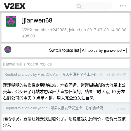
jjianwen68
V2EX member #242925, joined on 2017-07-20 14:30:36
+08:00
Switch topics list
jjianwen68's recent replies
Replied to a topic by FreshOldMan
今天有没有坚持上班的
18 小时 40 分钟前
›
迷迷糊糊的按惯性走到地铁站，地铁停运，迷迷糊糊的随大流坐上公
交车，公交开了几站才想起应该直接休假的。结果平时 8 点 10 分左
右到公司的今天 9 点半才到。周末完全没关注台风
Replied to a topic by ydong
如果女朋友转发这个，你们会给吗
3 天前
›
谁给你发，直接让她去找思聪公子。话说这是哄抬物价，物价局应该
介入