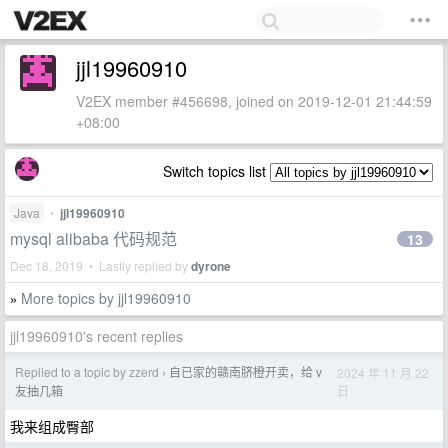
jjl19960910
V2EX member #456698, joined on 2019-12-01 21:44:59
+08:00
Switch topics list
Java
•
jjl19960910
mysql alibaba 代码规范
13
Dec 18, 2019 • Lastly replied by
dyrone
More topics by jjl19960910
»
jjl19960910's recent replies
Replied to a topic by zzerd
自已家的赣南脐橙开卖，给 v
2024 年 11 月 22
›
日
友抽几箱
我来组成臀部