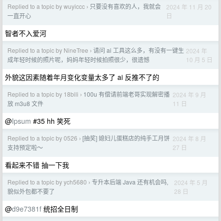
Replied to a topic by wuyiccc
只要没有喜欢的人，我就会
2024 年 11 月 20
›
日
一直开心
智者不入爱河
Replied to a topic by NineTree
请问 ai 工具这么多，有没有一键生
2024 年
›
10 月 5 日
成年轻时候的照片呢，妈妈年轻时候拍照很少，很遗憾
外貌这因素随着年月变化变量太多了 ai 反推不了的
Replied to a topic by 18bili
100u 有偿请前端老哥实现解密播
2024 年 9 月
›
11 日
放 m3u8 文件
@
Ipsum
#35 hh 笑死
Replied to a topic by 0526
[抽奖] 媳妇儿蛋糕店的纯手工月饼
2024 年 8 月
›
27 日
支持预定啦～
看起来不错 抽一下我
Replied to a topic by ych5680
专升本后端 Java 还有机会吗,
2024 年 5 月
›
28 日
貌似外包都不要了
@
d9e7381f
统招全日制