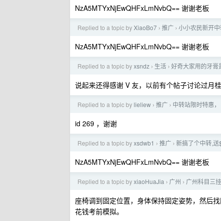
NzA5MTYxNjEwQHFxLmNvbQ== 谢谢老板
Replied to a topic by
XiaoBo7
推广
小小农民新开中
›
›
NzA5MTYxNjEwQHFxLmNvbQ== 谢谢老板
Replied to a topic by
xsndz
生活
好奇大家用的牙膏
›
›
说起来还得感谢 V 友，以前有个帖子讨论过
Replied to a topic by
lieliew
推广
中转站限时特惠， 
›
›
id 269 ，谢谢
Replied to a topic by
xsdwb1
推广
新搞了个中转,送$3
›
›
NzA5MTYxNjEwQHFxLmNvbQ== 谢谢老板
Replied to a topic by
xiaoHuaJia
广州
广州科目三
›
›
座椅调到固定位置，身体保持固定姿势，然后找
花钱考前模拟。