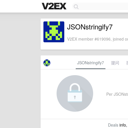
JSONstringify7
V2EX member #619096, joined on
JSONstringify7
提问
Per JSONstri
Deals
info,