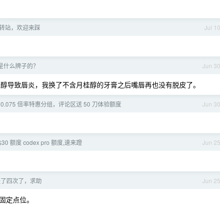
转站，欢迎来踩
Jul 1
是什么牌子的？
Jun 3
月桂醇导致唇炎，我换了不含月桂醇的牙膏之后嘴唇再也没有脱皮了。
0.075 倍率特惠分组，评论区送 50 刀体验额度
Jun 3
0 额度 codex pro 额度,速来蹬
Jun 2
挂了四次了，求助
Jun 2
固定点位。