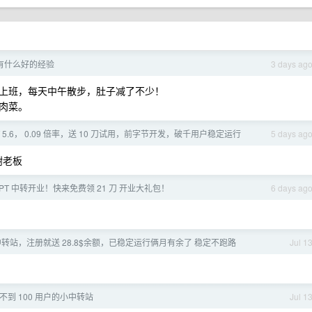
有什么好的经验
3 days ag
上班，每天中午散步，肚子减了不少！
肉菜。
PT 5.6， 0.09 倍率，送 10 刀试用，前字节开发，破千用户稳定运行
5 days ag
谢谢老板
PT 中转开业！快来免费领 21 刀 开业大礼包！
6 days ag
 中转站，注册就送 28.8$余额，已稳定运行俩月有余了 稳定不跑路
Jul 1
不到 100 用户的小中转站
Jul 1