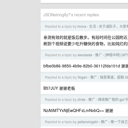
JSONstringify7's recent replies
Replied to a topic by
linora
生活
关于减肚子，大家
›
›
亲测有效的就是饭后散步。有段时间在公园附近
刷到个视频说要少吃升糖快的食物，比如炖烂的
Replied to a topic by
alexissde
推广
[神稳中转] G
›
›
bfbe0b86-9850-4b9e-82b0-36112fda101d 
Replied to a topic by
Vogan
推广
独家渠道，超稳 G
›
›
B57JUY 谢谢老板
Replied to a topic by
zhlsk
推广
继续推广我的 gpt
›
›
NzA5MTYxNjEwQHFxLmNvbQ== 谢谢
Replied to a topic by
yetianxingshi
推广
推一下自己
›
›