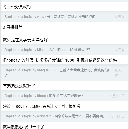
考上公务员就行
Replied to a topic by wtcs
关于妹妹要不要继续读书的咨询
6 天前
›
3 直接排除
就算是在大学玩 4 年也好
Replied to a topic by MichelleV2
iPhone 18 值得买吗？
6 天前
›
iPhone17 的时候, 拼多多首发降价 1000, 到现在依然是这个价格
Replied to a topic by seagull7558
已婚人士给点建议吧，我真的很纠
6 天
›
前
结。
有弟弟妹妹就算了
Replied to a topic by ldooo
喝多了 有人在线聊天吗
7 月 31 日
›
建议上 soul, 可以随机语音连麦异性, 很刺激
Replied to a topic by vvsystem
网恋的结果是什么，要不要见面。
7 月 30 日
›
就当散散心 发泄一下了