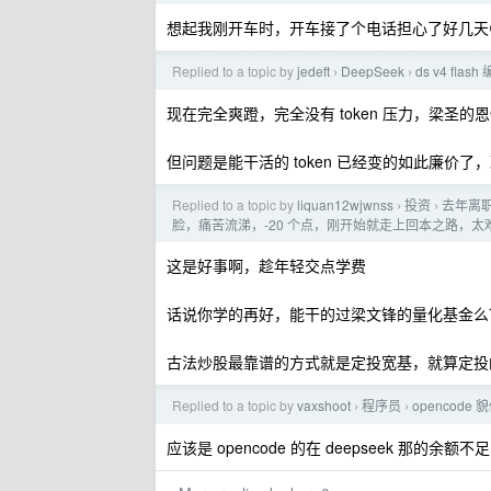
想起我刚开车时，开车接了个电话担心了好几天
Replied to a topic by
jedeft
DeepSeek
ds v4 fla
›
›
现在完全爽蹬，完全没有 token 压力，梁圣的
但问题是能干活的 token 已经变的如此廉价
Replied to a topic by
liquan12wjwnss
投资
去年离
›
›
脸，痛苦流涕，-20 个点，刚开始就走上回本之路，
这是好事啊，趁年轻交点学费
话说你学的再好，能干的过梁文锋的量化基金么
古法炒股最靠谱的方式就是定投宽基，就算定投的
Replied to a topic by
vaxshoot
程序员
opencode 
›
›
应该是 opencode 的在 deepseek 那的