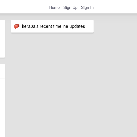
Home
Sign Up
Sign In
kera0a's recent timeline updates