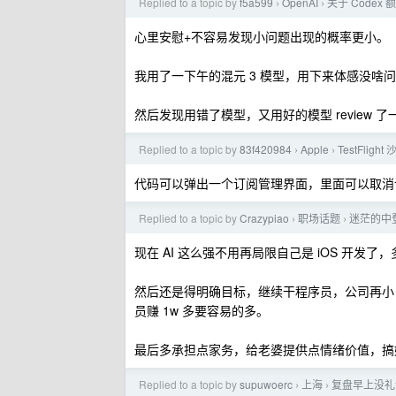
Replied to a topic by
f5a599
OpenAI
关于 Codex
›
›
心里安慰+不容易发现小问题出现的概率更小。
我用了一下午的混元 3 模型，用下来体感没啥
然后发现用错了模型，又用好的模型 review 
Replied to a topic by
83f420984
Apple
TestFli
›
›
代码可以弹出一个订阅管理界面，里面可以取消订
Replied to a topic by
Crazypiao
职场话题
迷茫的中
›
›
现在 AI 这么强不用再局限自己是 iOS 开
然后还是得明确目标，继续干程序员，公司再小，
员赚 1w 多要容易的多。
最后多承担点家务，给老婆提供点情绪价值，搞
Replied to a topic by
supuwoerc
上海
复盘早上没礼
›
›