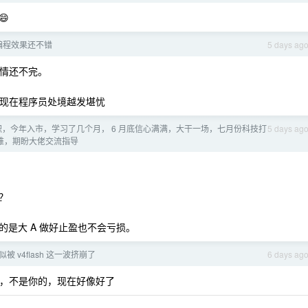

sh 编程效果还不错
5 days ag
恩情还不完。
了，现在程序员处境越发堪忧
职，今年入市，学习了几个月， 6 月底信心满满，大干一场，七月份科技打
5 days ag
太难，期盼大佬交流指导
？
是大 A 做好止盈也不会亏损。
貌似被 v4flash 这一波挤崩了
6 days ag
余额不足，不是你的，现在好像好了