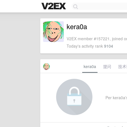
kera0a
V2EX member #157221, joined on
Today's activity rank
9104
kera0a
提问
技术
Per kera0a's