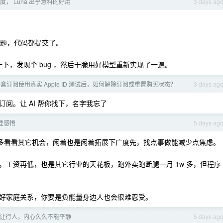
 额度， Luna 出乎意料的好用
3 days ag
问题，代码都提交了。
了一下，发现个 bug ，然后干脆用好模型重新实现了一遍。
ght 沙盒订阅使用真实 Apple ID 测试后，如何解除订阅或重置购买状态？
3 days ag
阅。让 AI 帮你找下，名字我忘了
登感悟
5 days ag
发了，多看看其它机会，闲着也是闲着拓展下广度先，找点事做能减少点焦虑。
工资再低，也是其它行业的天花板，跑外卖跑断腿一月 1w 多，但程序
好家庭关系，你要是负能量身边人也会很难忍受。
让行人，内心久久不能平静
5 days ag