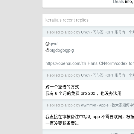
Deals
info,
kera0a's recent replies
Replied to a topic by
Unkn
问与答
GPT 账号有一
›
›
@
qwei
@
bigdogbigpig
https://openai.com/zh-Hans-CN/form/codex-for
Replied to a topic by
Unkn
问与答
GPT 账号有一
›
›
蹲一个靠谱的方式
我有 6 个月的免费 pro 20x ，也没办法用
Replied to a topic by
wwmmkk
Apple
教大家如何申请豁
›
›
我直接在审核备注中写明 app 不需要联网，
一直没要我备案过