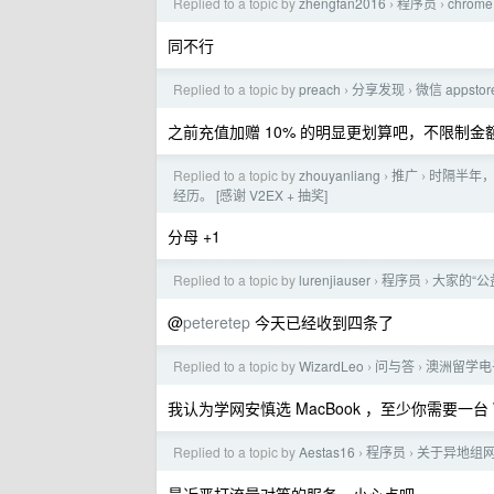
Replied to a topic by
zhengfan2016
程序员
chrom
›
›
同不行
Replied to a topic by
preach
分享发现
微信 appst
›
›
之前充值加赠 10% 的明显更划算吧，不限制金
Replied to a topic by
zhouyanliang
推广
时隔半年，
›
›
经历。 [感谢 V2EX + 抽奖]
分母 +1
Replied to a topic by
lurenjiauser
程序员
大家的“公
›
›
@
peteretep
今天已经收到四条了
Replied to a topic by
WizardLeo
问与答
澳洲留学电
›
›
我认为学网安慎选 MacBook ，至少你需要一台 Win
Replied to a topic by
Aestas16
程序员
关于异地组
›
›