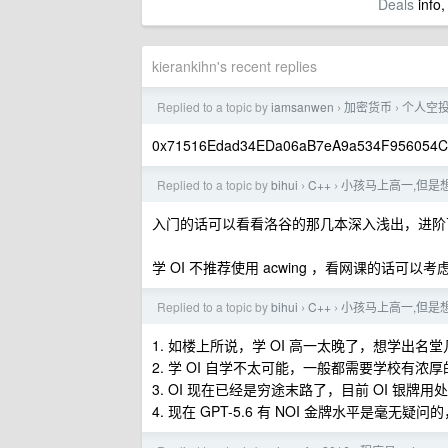
Deals
info,
kierankihn's recent replies
Replied to a topic by
iamsanwen
加密货币
个人空
›
›
0x71516Edad34EDa06aB7eA9a534F956054
Replied to a topic by
bihui
C++
小孩马上高一,但是想学
›
›
入门的话可以看看洛谷的那几本深入浅出，进阶
学 OI 不推荐使用 acwing ，看网课的话可以
Replied to a topic by
bihui
C++
小孩马上高一,但是想学
›
›
1. 如楼上所说，学 OI 高一太晚了，想学出
2. 学 OI 自学不太可能，一般都需要学校有
3. OI 现在已经是穷途末路了，目前 OI 银
4. 现在 GPT-5.6 有 NOI 金牌水平是毫