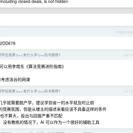
 including closed deals, is not hidden
投
4 days ag
C2DD678
信奥赛 c++,有什么学 c++的书推荐?
Jul 1
可以用李煜东《算法竞赛进阶指南》
考虑考虑洛谷的网课
信奥赛 c++,有什么学 c++的书推荐?
Jul 1
名堂几乎就需要脱产学，建议学到省一的水平就及时止损
浓厚的竞赛氛围，但是从楼主的描述来看应该不具备这样的条件
牌用处也不算大，投出与回报严重不匹配
无疑问的，没有教练的情况下，AI 可以作为一个很好的辅助工具