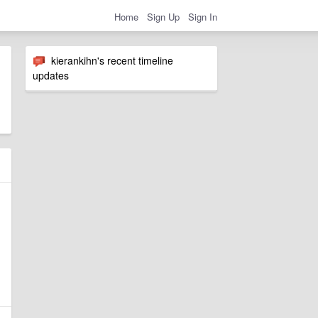
Home
Sign Up
Sign In
kierankihn's recent timeline
updates