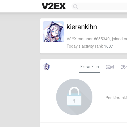
kierankihn
V2EX member #655340, joined on
Today's activity rank
1687
kierankihn
提问
技
Per kieranki