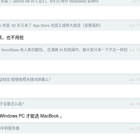
e 安装了 ublock lite 的 v 友们，你们打得开 deepseek 官网吗
Jul 
ore 充值 92 折又来了 App Store 充值立减券大放送（双重福利）
Jun 1
额，也不用抢
 NocoBase 收入再次翻倍。 在满屏 AI 的氛围中，跟大家分享一下不太一样的
Jun 1
益短信”能够按照关键词屏蔽么？
Jun 1
子设备怎么选？
Jun 1
dows PC 才能选 MacBook 。
网中转服务器
Jun 1