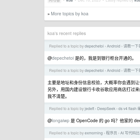
koa
ko
More topics by koa
»
koa's recent replies
Replied to a topic by
depechetoi
Android
请教一下各位
›
›
@
depechetoi
是的，我是到银行柜台开通的。
Replied to a topic by
depechetoi
Android
请教一下各位
›
›
主要是地址和身份信息校验，大概率你会遇到让
另外，用国内建设银行卡收谷歌应用商店打过来的
我不清楚。
Replied to a topic by
jedeft
DeepSeek
ds v4 fla
›
›
@
longaiwp
是 OpenCode 的 go 吗？他家的 deep
Replied to a topic by
exmorning
程序员
AI 写代
›
›