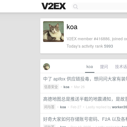
koa
V2EX member #416886, joined on
Today's activity rank
5993
koa
提问
技术话
中了 apifox 供应链投毒，想问问大家
信息安全
•
koa
•
Mar 26
高德地图总是推送半截的地震通知，是故
问与答
•
koa
•
Feb 27
• Lastly replied by
worker2
好奇大家如何存储账号密码、F2A 以及各
问与答
•
•
Dec 10, 2025
• Lastly replied by