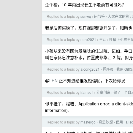
歪个楼，10 年内出现长生不老药有可能吗？
Replied to a topic by
sunwq
问与答
大家在家的笔记
›
›
我是后悔买晚了，现在视野都更开阔了，眼睛也
Replied to a topic by
nero2021
生活
吐槽下小孩生
›
›
小孩从来没有因为发烧啥的住过院，诺如、手口足
叫在家休息注意补水，位置成都华西 2 院。但
Replied to a topic by
aicong2021
程序员
我用 Gi
›
›
@
LHN
正不知道给谁发短信呢，下次给你发
Replied to a topic by
irainsoft
分享创造
做了一个自动更
›
›
似乎挂了，报错：Application error: a client-side e
information).
Replied to a topic by
mastergo
奇思妙想
使用 Tail
›
›