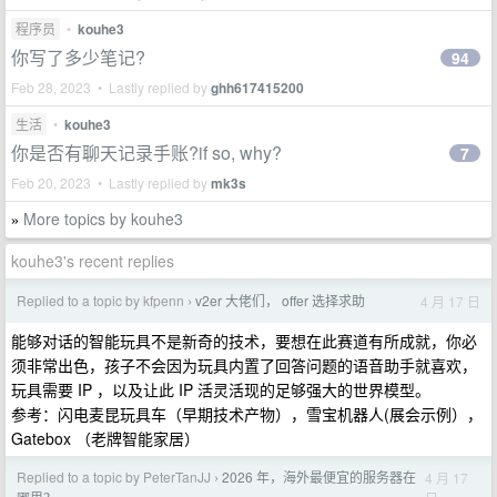
程序员
•
kouhe3
你写了多少笔记?
94
Feb 28, 2023 • Lastly replied by
ghh617415200
生活
•
kouhe3
你是否有聊天记录手账?if so, why?
7
Feb 20, 2023 • Lastly replied by
mk3s
More topics by kouhe3
»
kouhe3's recent replies
Replied to a topic by kfpenn
v2er 大佬们， offer 选择求助
4 月 17 日
›
能够对话的智能玩具不是新奇的技术，要想在此赛道有所成就，你必
须非常出色，孩子不会因为玩具内置了回答问题的语音助手就喜欢，
玩具需要 IP ，以及让此 IP 活灵活现的足够强大的世界模型。
参考：闪电麦昆玩具车（早期技术产物），雪宝机器人(展会示例），
Gatebox （老牌智能家居）
Replied to a topic by PeterTanJJ
2026 年，海外最便宜的服务器在
4 月 17
›