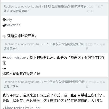
Replied to a topic by kouhe3
SSRI 合用情绪稳定剂和抗精神病
2023 年 5 月
›
26 日
药治强迫症常见吗？
@
czfy
@
Maxwe11
op 强迫焦虑比较严重。
Replied to a topic by kouhe3
一个不会永久保留历史记录的开
2023 年 4 月 6
›
日
源社区软件
@
nothingistrue
> 剩下的所有话术，都是为了掩盖这个偷懒特性的存
在
---
你这人疑似有点极端了😅
Replied to a topic by kouhe3
一个不会永久保留历史记录的开
2023 年 4 月 6
›
日
源社区软件
我的评价是。我从来没有想过这个方式，我一直都希望社区所有的记
录都可以保存，永远备份。这个软件的这个特性是超前的。大胆的。
More replies by kouhe3
»