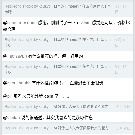
Replied to a topic by koukyo
日本的 iPhone17 在国内用什么 sim
5 月 17
›
日
卡呀
@
someonesnone
感谢，刚刚试了一下 eskimo 感觉还可以，价格比
较合理
Replied to a topic by koukyo
日本的 iPhone17 在国内用什么 sim
5 月 17
›
日
卡呀
@
nagisavpn
有什么推荐的吗，便宜好用的
Replied to a topic by koukyo
日本的 iPhone17 在国内用什么 sim
5 月 17
›
日
卡呀
@
shenzhenhk
有什么推荐的吗，一直漫游会不会很贵
@
pill
那看来只能外版 esim 了。。。
Replied to a topic by koukyo
AI 好像让人失去了阅读长文的能力
5 月 9 日
›
@
dimlau
说的很通透，其实我喜欢的是获取信息
Replied to a topic by koukyo
AI 好像让人失去了阅读长文的能力
5 月 9 日
›