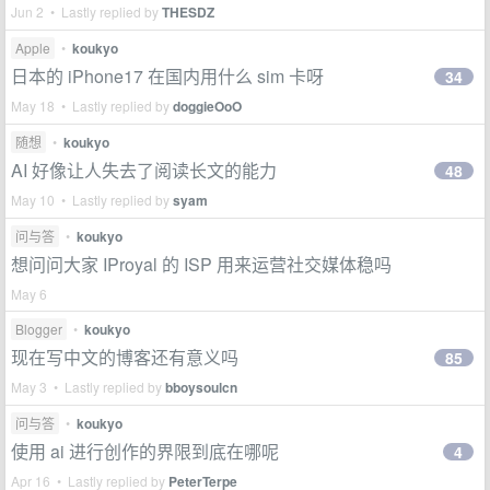
Jun 2 • Lastly replied by
THESDZ
Apple
•
koukyo
日本的 iPhone17 在国内用什么 sim 卡呀
34
May 18 • Lastly replied by
doggieOoO
随想
•
koukyo
AI 好像让人失去了阅读长文的能力
48
May 10 • Lastly replied by
syam
问与答
•
koukyo
想问问大家 IProyal 的 ISP 用来运营社交媒体稳吗
May 6
Blogger
•
koukyo
现在写中文的博客还有意义吗
85
May 3 • Lastly replied by
bboysoulcn
问与答
•
koukyo
使用 ai 进行创作的界限到底在哪呢
4
Apr 16 • Lastly replied by
PeterTerpe