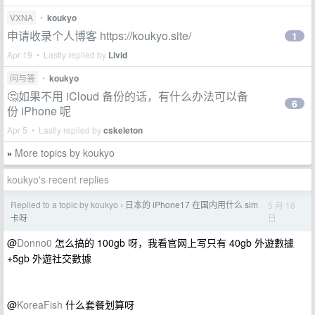
VXNA
•
koukyo
申请收录个人博客 https://koukyo.site/
1
Apr 19 • Lastly replied by
Livid
问与答
•
koukyo
🤔如果不用 iCloud 备份的话，有什么办法可以备
6
份 iPhone 呢
Apr 5 • Lastly replied by
cskeleton
More topics by koukyo
»
koukyo's recent replies
Replied to a topic by koukyo
日本的 iPhone17 在国内用什么 sim
5 月 18
›
日
卡呀
@
Donno0
怎么搞的 100gb 呀，我看官网上写只有 40gb 外遊數據
+5gb 外遊社交數據
@
KoreaFish
什么套餐划算呀