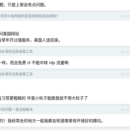
题，只是上架会有点问题。
如何将中美两国的家庭网络组成局域网?
Jul 2
问美国网站
其他设备常年开过墙服务，美国人连回来。
较丝滑的远程桌面工具
Jul 2
 一样。而且免费 cf 不能中转 rdp 流量啊
较丝滑的远程桌面工具
Jul 2
 不过我习惯更粗糙的 毕竟小轮子能跑我就不用大轮子了
年的问题一直没能解决
Jul 2
的！我经常去的地方一般我都会知道哪里有环境好的蹲坑。