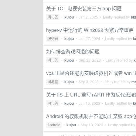
关于 TCL 电视安装第三方 app 问题
问与答
•
kujou
•
Jan 2, 2025
• Lastly replied by
sk
hyper-v 中运行的 Win2022 频繁异常重启
服务器
•
kujou
•
Jan 27, 2024
• Lastly replied by
k
如何排查游戏闪退的问题
问与答
•
kujou
•
Sep 23, 2023
• Lastly replied by
k
vps 里是否还能再安装虚拟机？或者 win
问与答
•
kujou
•
Sep 3, 2023
• Lastly replied by
m
关于 IIS 上 URL 重写+ARR 作为反
问与答
•
kujou
•
Jun 15, 2023
• Lastly replied by
k
Android 的权限机制并不能防止某些 ap
Android
•
kujou
•
May 13, 2023
• Lastly replied by