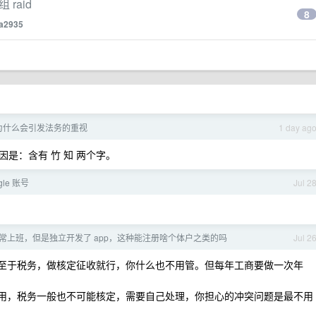
raid
8
la2935
为什么会引发法务的重视
1 day ag
是：含有 竹 知 两个字。
gle 账号
Jul 2
常上班，但是独立开发了 app，这种能注册啥个体户之类的吗
Jul 2
。至于税务，做核定征收就行，你什么也不用管。但每年工商要做一次年
费用，税务一般也不可能核定，需要自己处理，你担心的冲突问题是最不用