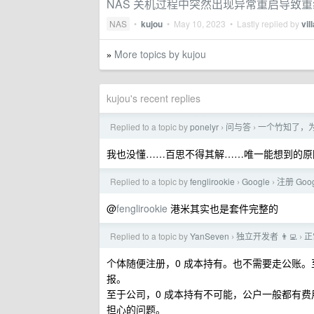
NAS 关机过程中突然出现异常重启导致重组 
NAS
•
kujou
•
May 10, 2023
• Lastly replied by
vil
More topics by kujou
»
kujou's recent replies
Replied to a topic by
ponelyr
问与答
一个竹知了，
›
›
我也没懂……百思不得其解……唯一能想到的原因
Replied to a topic by
fenglirookie
Google
注册 Goo
›
›
@
fenglirookie
港米其实也是套件完整的
Replied to a topic by
YanSeven
独立开发者 👨‍💻
正
›
›
个体随便注册，0 成本持有。也不需要走公账
报。
至于公司，0 成本持有不可能，公户一般都有
担心的问题。