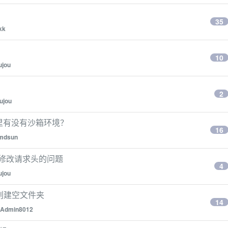
35
kk
10
ujou
2
ujou
 里有没有沙箱环境？
16
mdsun
代无法修改请求头的问题
4
ujou
p 创建空文件夹
14
Admin8012