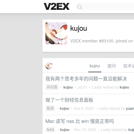
kujou
V2EX member #83100, joined on 
kujou
提问
技术
我有两个思考多年的问题一直没能解决
问与答
•
kujou
•
Jul 21
• Lastly replied by
kujou
做了一个财经信息面板
投资
•
kujou
•
Nov 5, 2025
• Lastly replied by
yua
Mac 读写 nas 比 win 慢是正常吗
NAS
•
kujou
•
Nov 16, 2024
• Lastly replied by
kuj