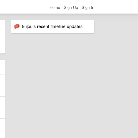
Home
Sign Up
Sign In
kujou's recent timeline updates