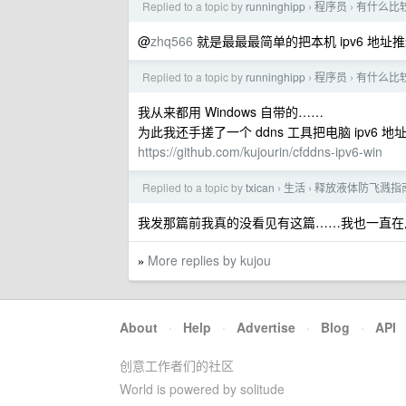
Replied to a topic by
runninghipp
程序员
有什么比
›
›
@
zhq566
就是最最最简单的把本机 ipv6 地址推给
Replied to a topic by
runninghipp
程序员
有什么比
›
›
我从来都用 Windows 自带的……
为此我还手搓了一个 ddns 工具把电脑 ipv6 地
https://github.com/kujourin/cfddns-ipv6-win
Replied to a topic by
txican
生活
释放液体防飞溅指南 Guide
›
›
我发那篇前我真的没看见有这篇……我也一直在
More replies by kujou
»
About
·
Help
·
Advertise
·
Blog
·
API
创意工作者们的社区
World is powered by solitude