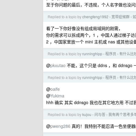
至于你问题的最后，不违规，个人名字做也没问
Replied to a topic by
chengfeng1992
宽带症候群
›
›
看了一下你好像没有组成局域网的刚需，
你的需求可以拆成两个，1 ，中国人通过梯子访
2 ，中国家里放一个 mini 主机或 nas 或
Replied to a topic by
runninghipp
程序员
有什么比
›
›
@
pkxutao
不能，这个只是 ddns ，和 ddnsgo
Replied to a topic by
runninghipp
程序员
有什么比
›
›
@
oaife
@
Yukima
hhh 确实 其实 ddnsgo 我也在其它地方用
Replied to a topic by
kujou
问与答
我有两个思考多
›
›
@
pweng286
真的！我特别不能忍清一色坐便器