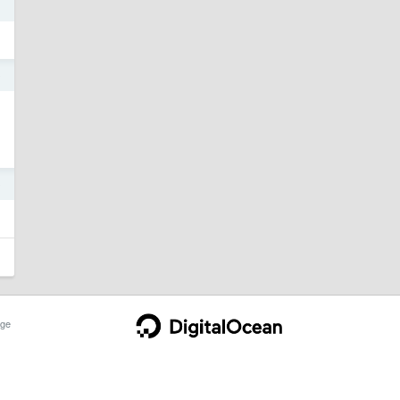
1
0
0
ge