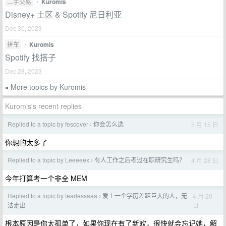
二手交易
•
Kuromis
Disney+ 土区 & Spotify 尼日利亚
Dec 30, 2023
拼车
•
Kuromis
Spotify 找搭子
Dec 28, 2023
More topics by Kuromis
»
Kuromis's recent replies
Replied to a topic by fescover
你会怎么选
5 月 15 日
›
你想的太多了
Replied to a topic by Leeeeex
有人工作之后考过在职研究生吗？
4 月 28 日
›
今年打算考一个非全 MEM
Replied to a topic by fearlessaaa
爱上一个学历差距巨大的人，无
4 月 20
›
日
法走出
根本原因是你太孤单了，如果你现在有了新欢，很快就会忘记她，解