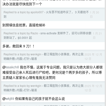
决办法就是尽快找到下一个
Replied to a topic by apollo007
火车票不知道咋买了， 3 天都抢不
1 月 30
›
日
到
别预填信息抢票，直接抢候补
Replied to a topic by Razio
sms-activate 发邮件了，说可以转移余额
1 月 21
›
日
到新站了，$0.0001 起
多谢，救回来 9 刀！！
Replied to a topic by wenkgin
都江堰医院小孩事故，再次让我
2025 年 12 月
›
12 日
明确外敷>内服>打针>输液
@
issakchill
我也不懂，这属于专业问题，我只是认为绝大部分人都很
难接受自己亲人死后进行尸检吧，更何况是个两岁多的孩子，所以博
主质疑人家家长心理有鬼我无法赞同
Replied to a topic by wenkgin
都江堰医院小孩事故，再次让我
2025 年 12 月
›
12 日
明确外敷>内服>打针>输液
@
wkj89
你如果有自己的孩子就不会这么说