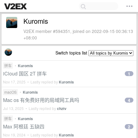
Kuromis
V2EX member #594351, joined on 2022-09-15 00:36:13
+08:00
Switch topics list
拼车
•
Kuromis
iCloud 国区 2T 拼车
1
Nov 17, 2025 • Lastly replied by
Kuromis
macOS
•
Kuromis
Mac os 有免费好用的局域网工具吗
4
Jul 13, 2025 • Lastly replied by
chztv
拼车
•
Kuromis
Max 阿根廷 五缺四
2
Nov 19, 2024 • Lastly replied by
Kuromis