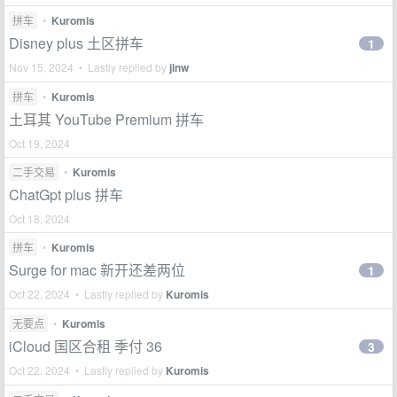
拼车
•
Kuromis
Disney plus 土区拼车
1
Nov 15, 2024 • Lastly replied by
jinw
拼车
•
Kuromis
土耳其 YouTube Premium 拼车
Oct 19, 2024
二手交易
•
Kuromis
ChatGpt plus 拼车
Oct 18, 2024
拼车
•
Kuromis
Surge for mac 新开还差两位
1
Oct 22, 2024 • Lastly replied by
Kuromis
无要点
•
Kuromis
iCloud 国区合租 季付 36
3
Oct 22, 2024 • Lastly replied by
Kuromis