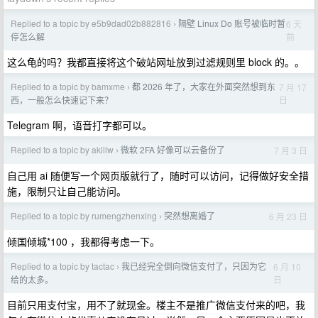
Replied to a topic by e5b9dad02b882816
隔壁 Linux Do 账号被临时暂
6 天
›
前
停怎么解
这么龟的吗？我都直接将这个破站网址放到过滤规则里 block 的。。
Replied to a topic by bamxme
都 2026 年了，大家在外面突然想到东
7 月 17
›
日
西，一般怎么快速记下来？
Telegram 啊，语音打字都可以。
Replied to a topic by aklllw
微软 2FA 好像可以云备份了
7 月 3 日
›
自己用 ai 随便写一个网页版就行了，随时可以访问，记得做好安全措
施，限制只让自己能访问。
Replied to a topic by rumengzhenxing
突然想离婚了
6 月 23 日
›
倾国倾城*100 ，我都得考虑一下。
Replied to a topic by tactac
我已经完全倒向微信支付了，只因为它
6 月 10
›
日
给的太多。
目前只用支付宝，用不了就现金。楼主不是推广微信支付来的吧，我