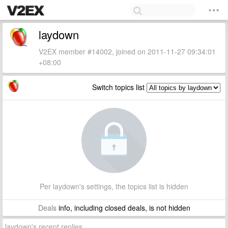
laydown
V2EX member #14002, joined on 2011-11-27 09:34:01
+08:00
Switch topics list
Per laydown's settings, the topics list is hidden
Deals
info, including closed deals, is not hidden
laydown's recent replies