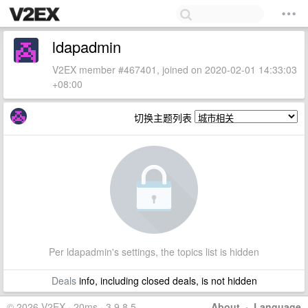
ldapadmin
V2EX member #467401, joined on 2020-02-01 14:33:03
+08:00
切换主题列表
Per ldapadmin's settings, the topics list is hidden
Deals
info, including closed deals, is not hidden
© 2026 V2EX · 20ms · 3.9.8.5
About
·
Language