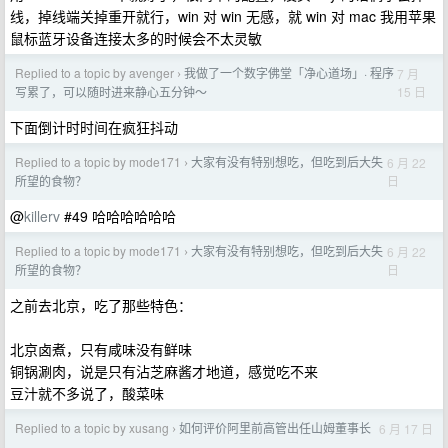
线，掉线端关掉重开就行，win 对 win 无感，就 win 对 mac 我用苹果
鼠标蓝牙设备连接太多的时候会不太灵敏
Replied to a topic by avenger
我做了一个数字佛堂「净心道场」· 程序
7 月
›
15 日
写累了，可以随时进来静心五分钟～
下面倒计时时间在疯狂抖动
Replied to a topic by mode171
大家有没有特别想吃，但吃到后大失
6 月 22
›
日
所望的食物？
@
killerv
#49 哈哈哈哈哈哈
Replied to a topic by mode171
大家有没有特别想吃，但吃到后大失
6 月 22
›
日
所望的食物？
之前去北京，吃了那些特色：
北京卤煮，只有咸味没有鲜味
铜锅涮肉，说是只有沾芝麻酱才地道，感觉吃不来
豆汁就不多说了，酸菜味
Replied to a topic by xusang
如何评价阿里前高管出任山姆董事长
6 月 17 日
›