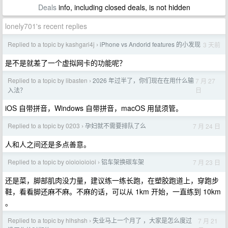
Deals
info, including closed deals, is not hidden
lonely701's recent replies
Replied to a topic by kashgari4j
iPhone vs Andorid features 的小发现
3 天前
›
是不是就差了一个虚拟网卡的功能呢？
Replied to a topic by libasten
2026 年过半了，你们现在在用什么输
7 月 27
›
日
入法？
iOS 自带拼音，Windows 自带拼音，macOS 用鼠须管。
Replied to a topic by 0203
孕妇就不需要排队了么
7 月 24 日
›
人和人之间还是多点善意。
Replied to a topic by oioioioioioi
铝车架换碳车架
7 月 23 日
›
还是菜，脚部肌肉没力量，建议练一练长跑，在塑胶跑道上，穿跑步
鞋，看看脚还麻不麻。不麻的话，可以从 1km 开始，一直练到 10km
。
Replied to a topic by hlhshsh
失业马上一个月了 ，大家是怎么度过
7 月 21
›