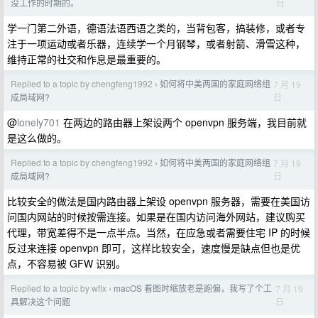
日
没工作的时期的。
学一门第二外语，德语法语西语之类的，当背包客，搞装修，或者专
注于一项运动或者乐器，连续学一个月钢琴，或者射箭、滑雪这种，
维持正常的社交和作息是最重要的。
Replied to a topic by chengfeng1992
如何将中美两国的家庭网络组
7 月 19
›
日
成局域网?
@
lonely701
在两边的路由器上架设两个 openvpn 服务端，我目前就
是这么做的。
Replied to a topic by chengfeng1992
如何将中美两国的家庭网络组
7 月 19
›
日
成局域网?
比较安全的做法是国内路由器上架设 openvpn 服务器，需要在美国访
问国内网站的时候按需连接。如果是在国内访问海外网站，建议购买
代理，带宽差得不是一点半点。当然，在应急或者需要住宅 IP 的时候
反过来连接 openvpn 即可，这样比较安全，速度慢是缺点但也是优
点，不容易被 GFW 识别。
Replied to a topic by wflx
macOS 看图时缩放老是跑偏，我写了个工
7 月 19
›
日
具解决这个问题