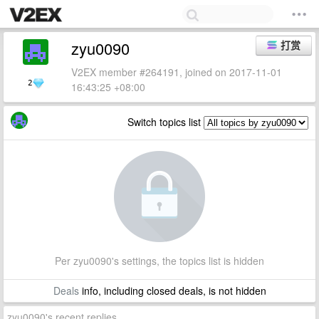
zyu0090
打赏
V2EX member #264191, joined on 2017-11-01
2
16:43:25 +08:00
Switch topics list
Per zyu0090's settings, the topics list is hidden
Deals
info, including closed deals, is not hidden
zyu0090's recent replies