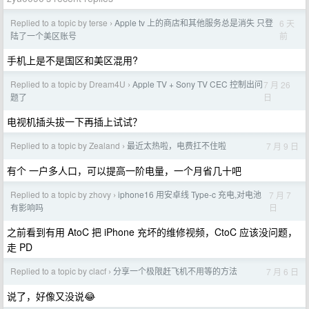
Replied to a topic by terse
Apple tv 上的商店和其他服务总是消失 只登
6 天
›
前
陆了一个美区账号
手机上是不是国区和美区混用?
Replied to a topic by Dream4U
Apple TV + Sony TV CEC 控制出问
7 月 26
›
日
题了
电视机插头拔一下再插上试试？
Replied to a topic by Zealand
最近太热啦，电费扛不住啦
7 月 9 日
›
有个 一户多人口，可以提高一阶电量，一个月省几十吧
Replied to a topic by zhovy
iphone16 用安卓线 Type-c 充电,对电池
7 月 7
›
日
有影响吗
之前看到有用 AtoC 把 iPhone 充坏的维修视频，CtoC 应该没问题，
走 PD
Replied to a topic by clacf
分享一个极限赶飞机不用等的方法
7 月 6 日
›
说了，好像又没说😂