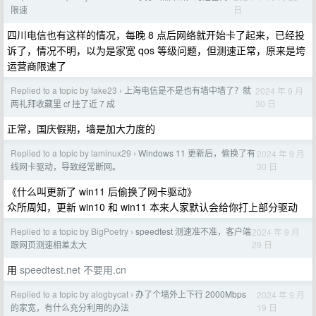
日
限速
四川电信也有这样的情况，每晚 8 点后网络就开始卡了起来，已经投
诉了，情况不明，以为是家宽 qos 等级问题，但测速正常，原来是垮
运营商限速了
Replied to a topic by fake23
上海电信是不是也有墙中墙了？就
2024 年 9 月
›
30 日
两礼拜收藏里 cf 挂了近 7 成
正常，国庆假期，墙是加大力度的
Replied to a topic by laminux29
Windows 11 更新后，偷换了有
2024 年 9 月
›
30 日
线网卡驱动，导致经常断网。
《什么叫更新了 win11 后偷换了网卡驱动》
众所周知，更新 win10 和 win11 本来人家默认会给你打上部分驱动
Replied to a topic by BigPoetry
speedtest 测速准不准，客户端
2024 年 9 月
›
29 日
跟网页测速相差太大
用
speedtest.net
不要用.cn
Replied to a topic by alogbycat
办了个墙外上下行 2000Mbps
2024 年 9 月
›
19 日
的家宽，有什么充分利用的办法