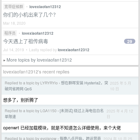
宽带症候群
•
lovexiaofan12312
你们的小机出来了几个？
Mar 18, 2020
程序员
•
lovexiaofan12312
今天遇上了祖传病毒
29
Jul 14, 2019 • Lastly replied by
lovexiaofan12312
More topics by lovexiaofan12312
»
lovexiaofan12312's recent replies
Replied to a topic by LYRYRYlo
想在群晖安装 Hysteria2，突
2025 年 5 月
›
10 日
破同省跨网 QoS
想多了，别折腾了
Replied to a topic by LGA1150
[未测试] 绕过上海电信白名
2025 年 4 月 12
›
日
单限速
openwrt 已经加载模块，就是不知道怎么详细使用，来个大佬
Replied to a topic by evolsnow
每晚八点开始，跨运营商
2024 年 10 月 25
›