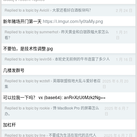
Replied to a topic by Aviciii
大家还看好白酒板块吗？
2 月 24 日
›
新年赌场开门第一天
https://i.imgur.com/Iy0taMy.png
Replied to a topic by summerhot
昨天黄金和白银跌幅大家怎么
1 月 31
›
日
看？
不要怕，是技术性调整.jpg
Replied to a topic by levin56
本轮史无前例的牛市造富了多少人
1 月 16 日
›
几楼发群号
Replied to a topic by wzdsfl
英雄联盟极地大乱斗爱好者召
2025 年 6 月 20
›
日
集
可以拉我一下吗？ vx (base64): anRnXzU0Mzk2Ng==
Replied to a topic by rookie
馋 MacBook Pro 的屏幕怎么
2025 年 6 月 7
›
日
办。
加杠杆
Replied to a topic by line
不要成为生活在现代的古代人
2025 年 6 月 7 日
›