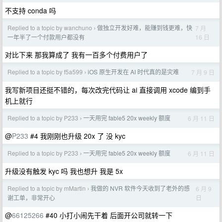
不支持 conda 吗
Replied to a topic by wanchuno
做独立开发好难，能赚到钱更难，快
7 月
›
16 日
一年半了一个付款用户都没有
对比下来 那我算成了 我有一百多个付费用户了
Replied to a topic by f5a599
iOS 原生开发在 AI 时代真的是灾难
7 月 9 日
›
我写新项目还挺不错的，每次改完代码让 ai 直接调用 xcode 编到手
机上就行
Replied to a topic by P233
一天用完 fable5 20x weekly 额度
6 月 11 日
›
@
P233
#4 我刚刚也升级 20x 了 没 kyc
Replied to a topic by P233
一天用完 fable5 20x weekly 额度
6 月 11 日
›
升级没有触发 kyc 吗 我也想升 我是 5x
Replied to a topic by mMartin
我做的 NVR 软件今天收到了老外的感
6 月 9
›
日
谢工单，非常开心
@
66125266
#40 小打小闹先干着 后面开公司就转一下