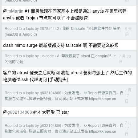
@
mMartin
#1 而且我现在回家基本上都是通过 anytls 在家里搭建
anytls 或者 Trojan 节点就可以了 不会被限速
Replied to a topic by 287854442
我的 Tailscale 与代理软件共存 策略
5 天
›
前
(macOS & Android)
clash mimo surge 最新版都支持 tailscale 啊 不需要这么麻烦
Replied to a topic by justcode
AI 帮我修复了 atrust 在 deepin25 上
7 月 30
›
日
闪退的问题
客户的 atrust 登录之后就断网 我把 atrust 装树莓派上了 然后工作的
电脑通过 ssh 代理访问 [手动狗头]
7 月
Replied to a topic by g632104866
为爱发电， kkRepo 开源来真的，自
›
17
掏腰包买域名+腾讯云服务器，官网演示站正式发布 https://kkrepo.cn
日
@
g632104866
#14 太强啦 已 star
7 月
Replied to a topic by g632104866
为爱发电， kkRepo 开源来真的，自
›
17
掏腰包买域名+腾讯云服务器，官网演示站正式发布 https://kkrepo.cn
日