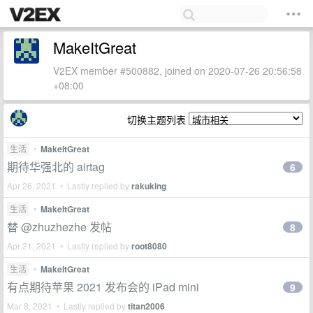
MakeItGreat
V2EX member #500882, joined on 2020-07-26 20:56:58
+08:00
切换主题列表
生活
•
MakeItGreat
期待华强北的 airtag
6
Apr 26, 2021 • Lastly replied by
rakuking
生活
•
MakeItGreat
替 @zhuzhezhe 发帖
8
Apr 21, 2021 • Lastly replied by
root8080
生活
•
MakeItGreat
有点期待苹果 2021 发布会的 iPad mini
9
Mar 8, 2021 • Lastly replied by
titan2006