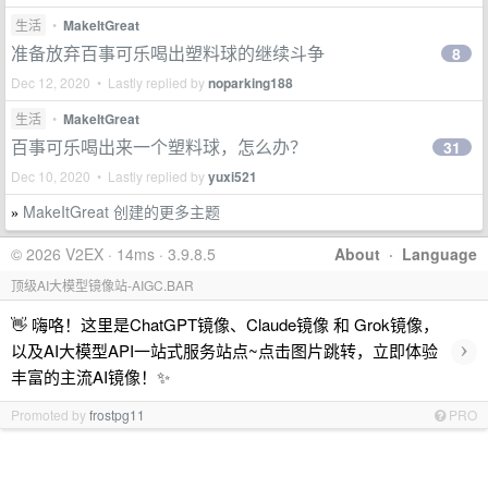
生活
•
MakeItGreat
准备放弃百事可乐喝出塑料球的继续斗争
8
Dec 12, 2020 • Lastly replied by
noparking188
生活
•
MakeItGreat
百事可乐喝出来一个塑料球，怎么办？
31
Dec 10, 2020 • Lastly replied by
yuxi521
MakeItGreat 创建的更多主题
»
© 2026 V2EX · 14ms · 3.9.8.5
About
·
Language
顶级AI大模型镜像站-AIGC.BAR
👋 嗨咯！这里是ChatGPT镜像、Claude镜像 和 Grok镜像，
›
以及AI大模型API一站式服务站点~点击图片跳转，立即体验
丰富的主流AI镜像！✨
Promoted by
frostpg11
PRO