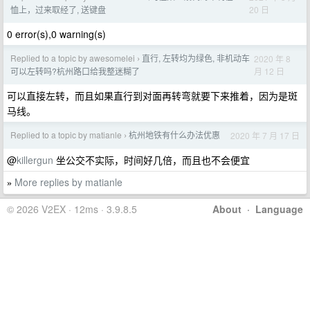
20 日
恤上，过来取经了, 送键盘
0 error(s),0 warning(s)
Replied to a topic by awesomelei
直行, 左转均为绿色, 非机动车
2020 年 8
›
月 12 日
可以左转吗?杭州路口给我整迷糊了
可以直接左转，而且如果直行到对面再转弯就要下来推着，因为是斑
马线。
Replied to a topic by matianle
杭州地铁有什么办法优惠
2020 年 7 月 17 日
›
@
killergun
坐公交不实际，时间好几倍，而且也不会便宜
More replies by matianle
»
© 2026 V2EX · 12ms · 3.9.8.5
About
·
Language