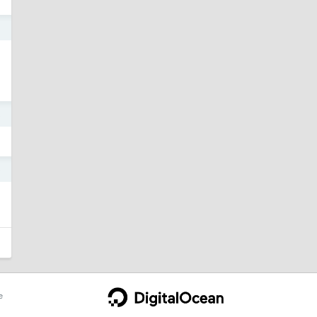
3
3
0
e