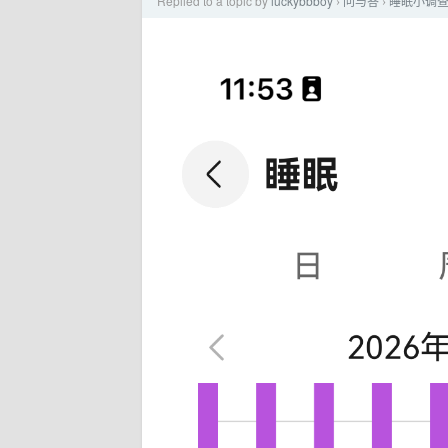
Replied to a topic by
luckybbboy
问与答
睡眠小调
›
›