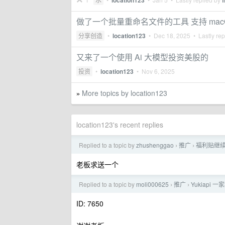
location123
f
做了一个批量重命名文件的工具 支持 macOS 
分享创造
•
location123
•
Dec 18, 2025
• Lastly rep
又来了一个使用 Ai 大模型投资美股的
投资
•
location123
•
Nov 6, 2025
More topics by location123
»
location123's recent replies
Replied to a topic by
zhushenggao
推广
福利贴继续
›
›
老板求送一个
Replied to a topic by
moli000625
推广
Yukiapi 
›
›
ID: 7650