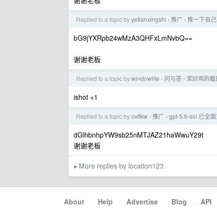
Replied to a topic by
yetianxingshi
推广
推一下自己
›
›
bG9jYXRpb24wMzA3QHFxLmNvbQ==
谢谢老板
Replied to a topic by
windowlife
问与答
求好用的截
›
›
ishot +1
Replied to a topic by
ovtfkw
推广
gpt-5.6-sol
›
›
dGlhbnhpYW9sb25nMTJAZ21haWwuY29t
谢谢老板
More replies by location123
»
About
·
Help
·
Advertise
·
Blog
·
API