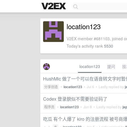
location123
V2EX member #681103, joined on
Today's activity rank
5530
location123
提问
技
HushMic 做了一个可以在语音转文字时暂
分享创造
•
location123
•
Jul 6
• Lastly replied by
j
Codex 登录貌似不需要验证码了
程序员
•
location123
•
Jun 8
• Lastly replied by
ja
吃瓜 有个人爆了 kiro 的注册流程 被号商
1
水
•
•
Jan 5
• Lastly replied by