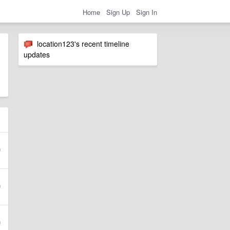
Home
Sign Up
Sign In
location123's recent timeline
updates