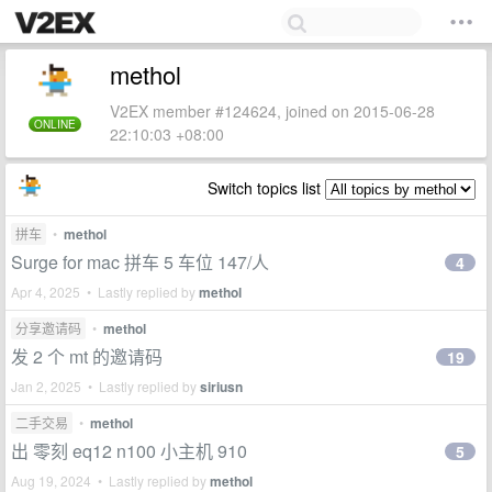
methol
V2EX member #124624, joined on 2015-06-28
ONLINE
22:10:03 +08:00
Switch topics list
拼车
•
methol
Surge for mac 拼车 5 车位 147/人
4
Apr 4, 2025 • Lastly replied by
methol
分享邀请码
•
methol
发 2 个 mt 的邀请码
19
Jan 2, 2025 • Lastly replied by
siriusn
二手交易
•
methol
出 零刻 eq12 n100 小主机 910
5
Aug 19, 2024 • Lastly replied by
methol