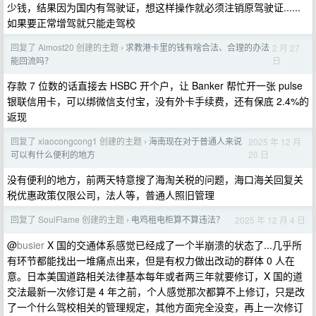
少钱，结果因为国内有驾驶证，想这样操作就必须注销原驾驶证......
如果要正常增驾就只能走驾校
回复了 Almost20 创建的主题
求教港卡里的钱有啥合法、合理的办法
2 月 27
›
日
能回流吗？
存款 7 位数的话直接去 HSBC 开个户，让 Banker 帮忙开一张 pulse
银联信用卡，可以绑微信支付宝，没有外卡手续费，还有保底 2.4%的
返现
回复了 xiaocongcong1 创建的主题
海南现在对于普通人来说
2025 年 12 月
›
20 日
可以有什么便利的地方
没有便利的地方，前两天特意搜了海淘关税的问题，海口海关回复关
税优惠政策仅限公司，法人等，普通人照旧管理
回复了 SoulFlame 创建的主题
电鸡租电柜算不算违法？
2025 年 12 月 4 日
›
@
busier
X 国的交通体系感觉已经成了一个半崩溃的状态了...几乎所
有环节都能找出一堆痛点出来，但是有权力做出改动的群体 0 人在
意。日本美国道路相关法律基本每年或者两三年就要修订，X 国的道
交法最新一次修订是 4 年之前，个人感觉那次都算不上修订，只是改
了一个什么驾校相关的管理规定，其他方面完全没变，再上一次修订