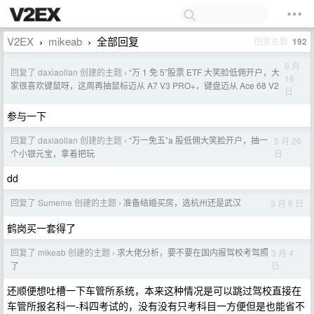
V2EX
mikeab
全部回复
回复总数
192
›
›
6 月
回复了 daxiaolian 创建的主题
“万 1 免 5”股票 ETF 大笑脸低佣开户，大
›
16
家很喜欢键鼠呀，这周再抽鼠标迈从 A7 V3 PRO+，键盘迈从 Ace 68 V2
日
参与一下
回复了 daxiaolian 创建的主题
“万一免五”a 股低佣大笑脸开户，抽一
5 月 26
›
日
个小银元宝，拿着把玩
dd
回复了 Sumeme 创建的主题
准备结婚买房，选杭州还是武汉
3 月 6 日
›
鹤岗买一套得了
回复了 mikeab 创建的主题
求大佬分析，要不要在国内报驾校考驾照
3 月 4
›
日
了
还顺便想吐槽一下车管所系统，本来这种情况是可以跳过驾校直接在
车管所报名科一-科四考试的，没有没有只考科目一方便但是也能省不