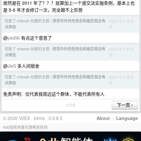
居然是在 2011 年了？？？就算加上一个道交法实施条例，基本上也
是 5-6 年才会修订一次，完全跟不上形势
回复了 mikeab 创建的主题
感觉中外的性观念和婚恋观念有
2025 年 9 月 8
›
日
点倒挂
@
p4d9k
有点这个意思了
回复了 mikeab 创建的主题
感觉中外的性观念和婚恋观念有
2025 年 9 月 8
›
日
点倒挂
@
JieS
多人间宿舍
回复了 mikeab 创建的主题
感觉中外的性观念和婚恋观念有
2025 年 9 月 8
›
日
点倒挂
免责声明：仅代表我周边这个群体，不能代表所有人
1/10
© 2026 V2EX · 24ms · 3.9.8.5
About
·
Language
9db智能体量化策略竞技场