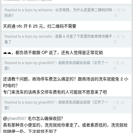
Replied to a topic by willsams
公交地铁，为什么还是用二维码扫码
1 月 15
›
日
的多？
天府通 nfc 开卡 25 元，扫二维码不需要
Replied to a topic by Jarvis54
凌晨 4 点查了下家里的账单再也睡不
1 月 15
›
日
着了
🐢🐢，都负债不敢跟 OP 说了，还有人觉得是正常花销
Replied to a topic by ghwolf007
自助洗车店副业后续（又开了一
1 月 12
›
日
家）
还请教个问题，商场停车费怎么搞定的？跟商场谈的洗车就能免 2 小
时啥的？
专门来洗车的话再多交停车费有的人可能就不愿意来了吧
Replied to a topic by ghwolf007
自助洗车店副业后续（又开了一
1 月 12
›
日
家）
@
ghwolf007
毛巾怎么确保收回？
真有那种贪小便宜的，洗完就给你拿走了。或者素质低的，洗完就给
你随便一扔，下次就找不到了