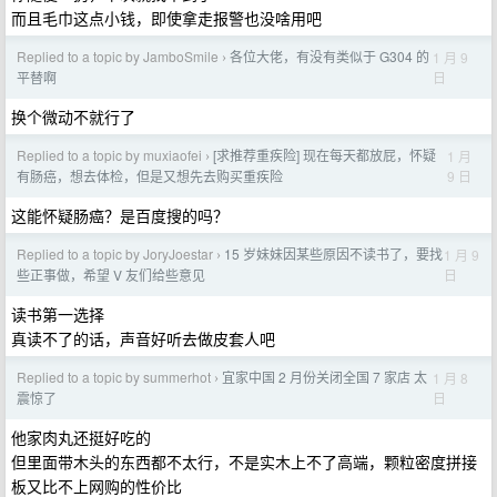
而且毛巾这点小钱，即使拿走报警也没啥用吧
Replied to a topic by JamboSmile
各位大佬，有没有类似于 G304 的
1 月 9
›
日
平替啊
换个微动不就行了
Replied to a topic by muxiaofei
[求推荐重疾险] 现在每天都放屁，怀疑
1 月
›
9 日
有肠癌，想去体检，但是又想先去购买重疾险
这能怀疑肠癌？是百度搜的吗？
Replied to a topic by JoryJoestar
15 岁妹妹因某些原因不读书了，要找
1 月 9
›
日
些正事做，希望 V 友们给些意见
读书第一选择
真读不了的话，声音好听去做皮套人吧
Replied to a topic by summerhot
宜家中国 2 月份关闭全国 7 家店 太
1 月 8
›
日
震惊了
他家肉丸还挺好吃的
但里面带木头的东西都不太行，不是实木上不了高端，颗粒密度拼接
板又比不上网购的性价比