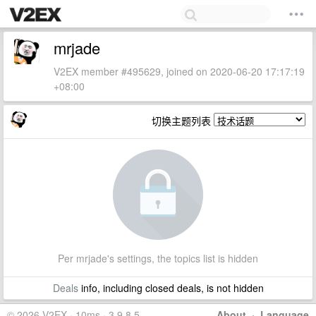
mrjade
V2EX member #495629, joined on 2020-06-20 17:17:19
+08:00
切换主题列表
Per mrjade's settings, the topics list is hidden
Deals
info, including closed deals, is not hidden
© 2026 V2EX · 10ms · 3.9.8.5
About
·
Language